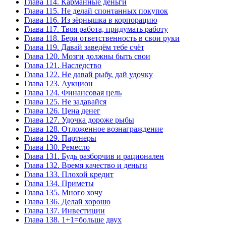
Глава 114. Карманные деньги
Глава 115. Не делай спонтанных покупок
Глава 116. Из зёрнышка в корпорацию
Глава 117. Твоя работа, придумать работу
Глава 118. Бери ответственность в свои руки
Глава 119. Давай заведём тебе счёт
Глава 120. Мозги должны быть свои
Глава 121. Наследство
Глава 122. Не давай рыбу, дай удочку
Глава 123. Аукцион
Глава 124. Финансовая цель
Глава 125. Не задавайся
Глава 126. Цена денег
Глава 127. Удочка дороже рыбы
Глава 128. Отложенное вознаграждение
Глава 129. Партнеры
Глава 130. Ремесло
Глава 131. Будь разборчив и рационален
Глава 132. Время качество и деньги
Глава 133. Плохой кредит
Глава 134. Приметы
Глава 135. Много хочу
Глава 136. Делай хорошо
Глава 137. Инвестиции
Глава 138. 1+1=больше двух