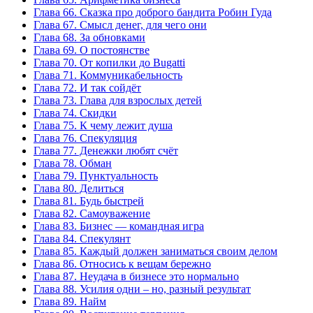
Глава 66. Сказка про доброго бандита Робин Гуда
Глава 67. Смысл денег, для чего они
Глава 68. За обновками
Глава 69. О постоянстве
Глава 70. От копилки до Bugatti
Глава 71. Коммуникабельность
Глава 72. И так сойдёт
Глава 73. Глава для взрослых детей
Глава 74. Скидки
Глава 75. К чему лежит душа
Глава 76. Спекуляция
Глава 77. Денежки любят счёт
Глава 78. Обман
Глава 79. Пунктуальность
Глава 80. Делиться
Глава 81. Будь быстрей
Глава 82. Самоуважение
Глава 83. Бизнес — командная игра
Глава 84. Спекулянт
Глава 85. Каждый должен заниматься своим делом
Глава 86. Относись к вещам бережно
Глава 87. Неудача в бизнесе это нормально
Глава 88. Усилия одни – но, разный результат
Глава 89. Найм