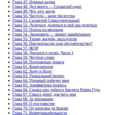
Глава 47. Ценные кадры
Глава 48. Дел много — Силантий один
Глава 49. Что, кто, когда
Глава 50. Чистота – залог богатства
Глава 51. Силантий Самостоятельный
Глава 52. Делиться, делиться и ещё раз делиться
Глава 53. Понты на миллион
Глава 54. Экономить — значит зарабатывать
Глава 55. Тиран, жадоба, эксплуатор
Глава 56. Предательство или обстоятельство?
Глава 57. ЖОР
Глава 58. Диалоги о целях. Часть 1
Глава 59. Честное слово
Глава 60. Потерянные деньги
Глава 61. Конкуренция
Глава 62. Хочу и Надо
Глава 63. Уникальный бизнес
Глава 64. Упорный победит мир
Глава 65. Арифметика бизнеса
Глава 66. Сказка про доброго бандита Робин Гуда
Глава 67. Смысл денег, для чего они
Глава 68. За обновками
Глава 69. О постоянстве
Глава 70. От копилки до Bugatti
Глава 71. Коммуникабельность