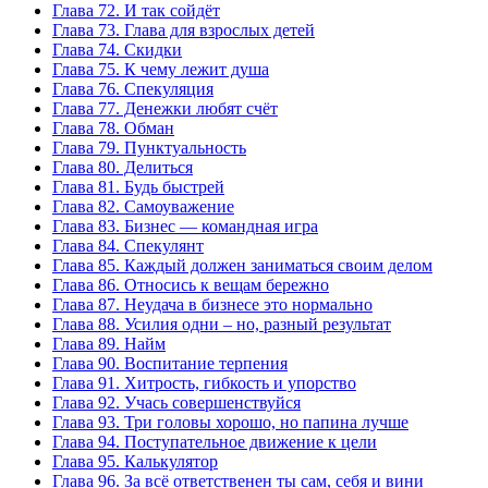
Глава 72. И так сойдёт
Глава 73. Глава для взрослых детей
Глава 74. Скидки
Глава 75. К чему лежит душа
Глава 76. Спекуляция
Глава 77. Денежки любят счёт
Глава 78. Обман
Глава 79. Пунктуальность
Глава 80. Делиться
Глава 81. Будь быстрей
Глава 82. Самоуважение
Глава 83. Бизнес — командная игра
Глава 84. Спекулянт
Глава 85. Каждый должен заниматься своим делом
Глава 86. Относись к вещам бережно
Глава 87. Неудача в бизнесе это нормально
Глава 88. Усилия одни – но, разный результат
Глава 89. Найм
Глава 90. Воспитание терпения
Глава 91. Хитрость, гибкость и упорство
Глава 92. Учась совершенствуйся
Глава 93. Три головы хорошо, но папина лучше
Глава 94. Поступательное движение к цели
Глава 95. Калькулятор
Глава 96. За всё ответственен ты сам, себя и вини