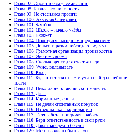
Глава 97. Страстное жгучее желание
Глава 98. Бизнес это полезность
Глава 99. Не стесняйся просить
Глава 100. Азъ есмь Спекулянт
Глава 101. Футбол
Глава 102. Школа – начало учёбы
Глава 103. Бюджет
Глава 104. Пользуйся выгодным предложением
Глава 105. Деньги и разум побеждают мускулы
Глава 106. Грамотная организация производства
Глава 107. Экономь время
Глава 108. Сколько денег для счастья надо
Глава 109. Учись вкладывать
Глава 110. Клад
Глава 111. Будь ответственным и учитывай дальнейшие
траты
Глава 112. Никогда не оставляй свой кошелёк
Глава 113. Долг
Глава 114. Карманные деньги
Глава 115. Не делай спонтанных покупок
Глава 116. Из зёрнышка в корпорацию
Глава 117. Твоя работа, придумать работу
Глава 118. Бери ответственность в свои руки
Глава 119. Давай заведём тебе счёт
Глава 120. Мозги должны быть свои