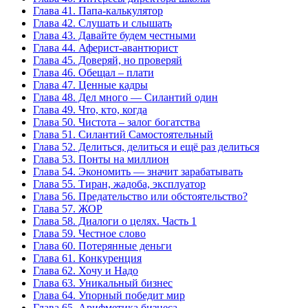
Глава 41. Папа-калькулятор
Глава 42. Слушать и слышать
Глава 43. Давайте будем честными
Глава 44. Аферист-авантюрист
Глава 45. Доверяй, но проверяй
Глава 46. Обещал – плати
Глава 47. Ценные кадры
Глава 48. Дел много — Силантий один
Глава 49. Что, кто, когда
Глава 50. Чистота – залог богатства
Глава 51. Силантий Самостоятельный
Глава 52. Делиться, делиться и ещё раз делиться
Глава 53. Понты на миллион
Глава 54. Экономить — значит зарабатывать
Глава 55. Тиран, жадоба, эксплуатор
Глава 56. Предательство или обстоятельство?
Глава 57. ЖОР
Глава 58. Диалоги о целях. Часть 1
Глава 59. Честное слово
Глава 60. Потерянные деньги
Глава 61. Конкуренция
Глава 62. Хочу и Надо
Глава 63. Уникальный бизнес
Глава 64. Упорный победит мир
Глава 65. Арифметика бизнеса