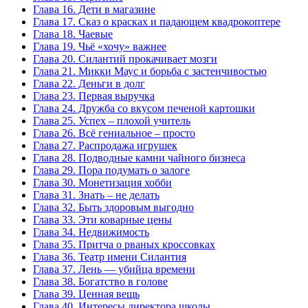
Глава 16. Дети в магазине
Глава 17. Сказ о красках и падающем квадрокоптере
Глава 18. Чаевые
Глава 19. Чьё «хочу» важнее
Глава 20. Силантий прокачивает мозги
Глава 21. Микки Маус и борьба с застенчивостью
Глава 22. Деньги в долг
Глава 23. Первая выручка
Глава 24. Дружба со вкусом печеной картошки
Глава 25. Успех – плохой учитель
Глава 26. Всё гениальное – просто
Глава 27. Распродажа игрушек
Глава 28. Подводные камни чайного бизнеса
Глава 29. Пора подумать о залоге
Глава 30. Монетизация хобби
Глава 31. Знать – не делать
Глава 32. Быть здоровым выгодно
Глава 33. Эти коварные цены
Глава 34. Недвижимость
Глава 35. Притча о рваных кроссовках
Глава 36. Театр имени Силантия
Глава 37. Лень — убийца времени
Глава 38. Богатство в голове
Глава 39. Ценная вещь
Глава 40. Интересы директора школы