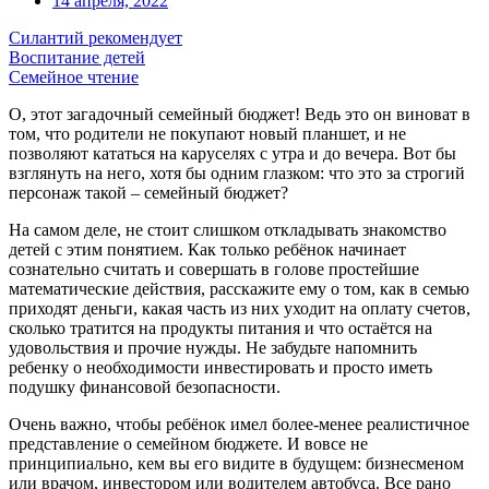
14 апреля, 2022
Силантий рекомендует
Воспитание детей
Семейное чтение
О, этот загадочный семейный бюджет! Ведь это он виноват в
том, что родители не покупают новый планшет, и не
позволяют кататься на каруселях с утра и до вечера. Вот бы
взглянуть на него, хотя бы одним глазком: что это за строгий
персонаж такой – семейный бюджет?
На самом деле, не стоит слишком откладывать знакомство
детей с этим понятием. Как только ребёнок начинает
сознательно считать и совершать в голове простейшие
математические действия, расскажите ему о том, как в семью
приходят деньги, какая часть из них уходит на оплату счетов,
сколько тратится на продукты питания и что остаётся на
удовольствия и прочие нужды. Не забудьте напомнить
ребенку о необходимости инвестировать и просто иметь
подушку финансовой безопасности.
Очень важно, чтобы ребёнок имел более-менее реалистичное
представление о семейном бюджете. И вовсе не
принципиально, кем вы его видите в будущем: бизнесменом
или врачом, инвестором или водителем автобуса. Все рано