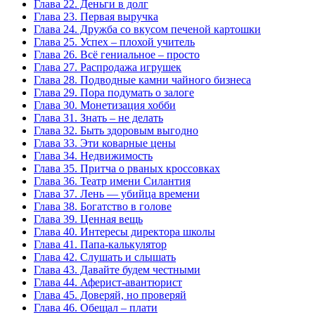
Глава 22. Деньги в долг
Глава 23. Первая выручка
Глава 24. Дружба со вкусом печеной картошки
Глава 25. Успех – плохой учитель
Глава 26. Всё гениальное – просто
Глава 27. Распродажа игрушек
Глава 28. Подводные камни чайного бизнеса
Глава 29. Пора подумать о залоге
Глава 30. Монетизация хобби
Глава 31. Знать – не делать
Глава 32. Быть здоровым выгодно
Глава 33. Эти коварные цены
Глава 34. Недвижимость
Глава 35. Притча о рваных кроссовках
Глава 36. Театр имени Силантия
Глава 37. Лень — убийца времени
Глава 38. Богатство в голове
Глава 39. Ценная вещь
Глава 40. Интересы директора школы
Глава 41. Папа-калькулятор
Глава 42. Слушать и слышать
Глава 43. Давайте будем честными
Глава 44. Аферист-авантюрист
Глава 45. Доверяй, но проверяй
Глава 46. Обещал – плати