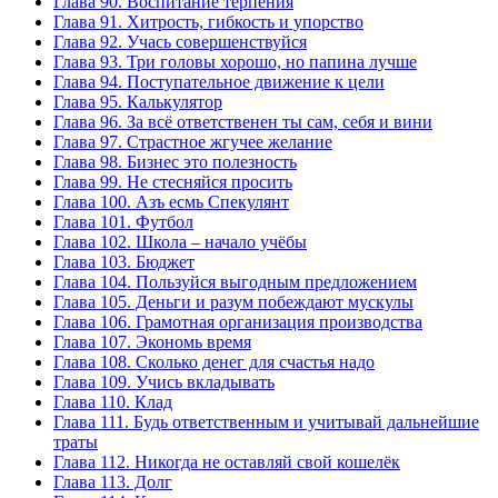
Глава 90. Воспитание терпения
Глава 91. Хитрость, гибкость и упорство
Глава 92. Учась совершенствуйся
Глава 93. Три головы хорошо, но папина лучше
Глава 94. Поступательное движение к цели
Глава 95. Калькулятор
Глава 96. За всё ответственен ты сам, себя и вини
Глава 97. Страстное жгучее желание
Глава 98. Бизнес это полезность
Глава 99. Не стесняйся просить
Глава 100. Азъ есмь Спекулянт
Глава 101. Футбол
Глава 102. Школа – начало учёбы
Глава 103. Бюджет
Глава 104. Пользуйся выгодным предложением
Глава 105. Деньги и разум побеждают мускулы
Глава 106. Грамотная организация производства
Глава 107. Экономь время
Глава 108. Сколько денег для счастья надо
Глава 109. Учись вкладывать
Глава 110. Клад
Глава 111. Будь ответственным и учитывай дальнейшие
траты
Глава 112. Никогда не оставляй свой кошелёк
Глава 113. Долг