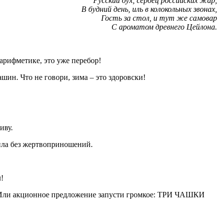
Русский дух, сердец российских жар,
В будний день, иль в колокольных звонах,
Гость за стол, и тут же самовар
С ароматом древнего Цейлона.
 арифметике, это уже перебор!
ин. Что не говори, зима – это здоровски!
иву.
тила без жертвоприношений.
!
тся. Или акционное предложение запусти громкое: ТРИ ЧАШКИ