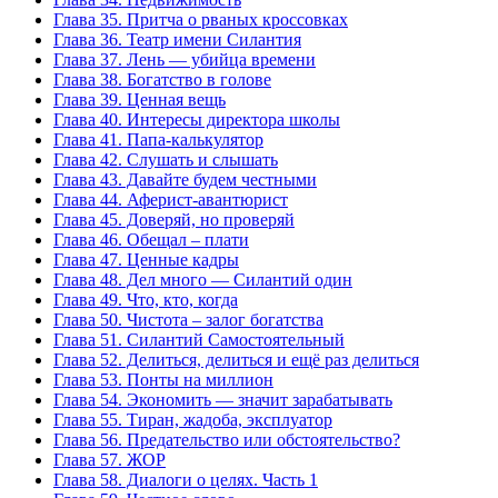
Глава 35. Притча о рваных кроссовках
Глава 36. Театр имени Силантия
Глава 37. Лень — убийца времени
Глава 38. Богатство в голове
Глава 39. Ценная вещь
Глава 40. Интересы директора школы
Глава 41. Папа-калькулятор
Глава 42. Слушать и слышать
Глава 43. Давайте будем честными
Глава 44. Аферист-авантюрист
Глава 45. Доверяй, но проверяй
Глава 46. Обещал – плати
Глава 47. Ценные кадры
Глава 48. Дел много — Силантий один
Глава 49. Что, кто, когда
Глава 50. Чистота – залог богатства
Глава 51. Силантий Самостоятельный
Глава 52. Делиться, делиться и ещё раз делиться
Глава 53. Понты на миллион
Глава 54. Экономить — значит зарабатывать
Глава 55. Тиран, жадоба, эксплуатор
Глава 56. Предательство или обстоятельство?
Глава 57. ЖОР
Глава 58. Диалоги о целях. Часть 1