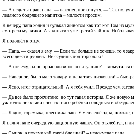
— А ведь ты прав, папа, — наконец прикинул я, — Так получитс
ледяного бодрящего напитка – милости просим.
К вечеру, папа ходил и булькал животом как тот кот Том из м
смотрела мультики. А я кипятил уже третий чайник. Небольшая 
Я подошёл к отцу.
— Папа, — сказал я ему, — Если ты больше не хочешь, то я закры
всего двести рублей. Не ссудишь под торговлю?
— А почему, ты не проанализировал ситуацию? – возмутился п
— Наверное, было мало товару, и цена твоя низковата! – быстр
— Ясно, итог отрицательный. А я тебя учил. Прежде чем затева
— Да всё было просчитано, но тут такая история. Я же новую ма
уж точно не оставит несчастного ребёнка голодным и обездол
— Ладно, горемыка, плесни-ка чаю. У меня ещё одна, похоже, п
Я налил папе очередную акционную чашку. Он отхлебнул, и ли
— Сынок, а почему чай такой бледный? – недоумевал папа.