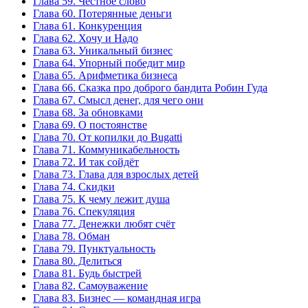
Глава 59. Честное слово
Глава 60. Потерянные деньги
Глава 61. Конкуренция
Глава 62. Хочу и Надо
Глава 63. Уникальный бизнес
Глава 64. Упорный победит мир
Глава 65. Арифметика бизнеса
Глава 66. Сказка про доброго бандита Робин Гуда
Глава 67. Смысл денег, для чего они
Глава 68. За обновками
Глава 69. О постоянстве
Глава 70. От копилки до Bugatti
Глава 71. Коммуникабельность
Глава 72. И так сойдёт
Глава 73. Глава для взрослых детей
Глава 74. Скидки
Глава 75. К чему лежит душа
Глава 76. Спекуляция
Глава 77. Денежки любят счёт
Глава 78. Обман
Глава 79. Пунктуальность
Глава 80. Делиться
Глава 81. Будь быстрей
Глава 82. Самоуважение
Глава 83. Бизнес — командная игра