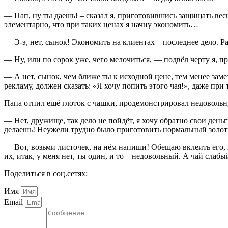
— Пап, ну ты даешь! – сказал я, приготовившись защищать весь
элементарно, что при таких ценах я начну экономить…
— Э-э, нет, сынок! Экономить на клиентах – последнее дело. Ра
— Ну, или по сорок уже, чего мелочиться, — подвёл черту я, пр
— А нет, сынок, чем ближе ты к исходной цене, тем менее зам
рекламу, должен сказать: «Я хочу попить этого чая!», даже при 
Папа отпил ещё глоток с чашки, продемонстрировал недовольну
— Нет, дружище, так дело не пойдёт, я хочу обратно свои деньг
делаешь! Неужели трудно было приготовить нормальный золотис
— Вот, возьми листочек, на нём напиши! Обещаю вклеить его, к
их, итак, у меня нет, ты один, и то – недовольный. А чай сла
Поделиться в соц.сетях:
Имя
Email