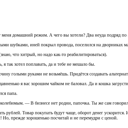
я у меня домашний режим. А чего вы хотели? Два неуда подряд по
выми шубками, иней покрыл провода, поселился на дворниках маш
(знаю, что хитрый, но надо как-то реабилитироваться).
 я так хотел поплавать, да и тебе не мешало бы.
чину голыми руками не возьмёшь. Придётся создавать альтернат
давненько я вас хорошим чайком не баловал. Да и кошка загрус
лся папа.
поколебимым. — В бизнесе нет родни, папочка. Ты же сам говорил
дцать рублей. Товар покупать будут чаще, оборот денег ускори
, прежде хорошенько посчитай и не перемудри с ценой.