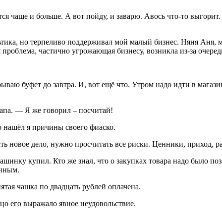
я чаще и больше. А вот пойду, и заварю. Авось что-то выгорит. 
ультика, но терпеливо поддерживал мой малый бизнес. Няня Аня,
проблема, частично угрожающая бизнесу, возникла из-за очереди 
ваю буфет до завтра. И, вот ещё что. Утром надо идти в магазин,
апа. — Я же говорил – посчитай!
о нашёл я причины своего фиаско.
ть новое дело, нужно просчитать все риски. Ценники, приход, ра
шинку купил. Кто же знал, что о закупках товара надо было поза
енным.
ятая чашка по двадцать рублей оплачена.
цо его выражало явное неудовольствие.