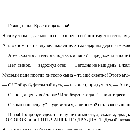
— Гляди, папа! Красотища какая!
Я сижу у окна, дальше него – запрет, а всё потому, что сегодн
А за окном и вправду великолепие. Зима одарила деревья мехо
— А не сходить ли нам в спортзал, а папа? – предложил я папе 
— Нет, сынок, — вздохнул отец, — Сегодня не наш день, а жаль,
Мудрый папа против хитрого сына – та ещё схватка! Этого муж
— О! Пойду буфетом займусь, — наконец, придумал я, — А то 
— Сынок, а цены всё те же? Или будут скидки? – поинтересова
— С какого перепугу? – удивился я, а лицо моё оставалось не
— И зря! Попробуй сделать цену не пятьдесят, а, скажем, два
ПО СОРОК, или ПЯТЬ ЧАШЕК ПО ДВАДЦАТЬ. Думай, козак! Но
Я закатил глаза, губы мои зашевелились – мыслю!