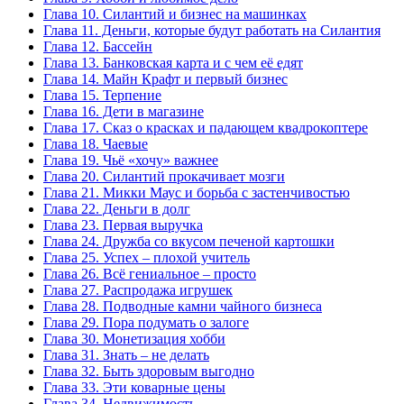
Глава 10. Силантий и бизнес на машинках
Глава 11. Деньги, которые будут работать на Силантия
Глава 12. Бассейн
Глава 13. Банковская карта и с чем её едят
Глава 14. Майн Крафт и первый бизнес
Глава 15. Терпение
Глава 16. Дети в магазине
Глава 17. Сказ о красках и падающем квадрокоптере
Глава 18. Чаевые
Глава 19. Чьё «хочу» важнее
Глава 20. Силантий прокачивает мозги
Глава 21. Микки Маус и борьба с застенчивостью
Глава 22. Деньги в долг
Глава 23. Первая выручка
Глава 24. Дружба со вкусом печеной картошки
Глава 25. Успех – плохой учитель
Глава 26. Всё гениальное – просто
Глава 27. Распродажа игрушек
Глава 28. Подводные камни чайного бизнеса
Глава 29. Пора подумать о залоге
Глава 30. Монетизация хобби
Глава 31. Знать – не делать
Глава 32. Быть здоровым выгодно
Глава 33. Эти коварные цены
Глава 34. Недвижимость