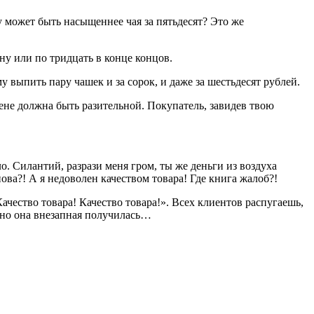
у может быть насыщеннее чая за пятьдесят? Это же
 ну или по тридцать в конце концов.
у выпить пару чашек и за сорок, и даже за шестьдесят рублей.
ене должна быть разительной. Покупатель, завидев твою
о. Силантий, разрази меня гром, ты же деньги из воздуха
ва?! А я недоволен качеством товара! Где книга жалоб?!
ачество товара! Качество товара!». Всех клиентов распугаешь,
льно она внезапная получилась…