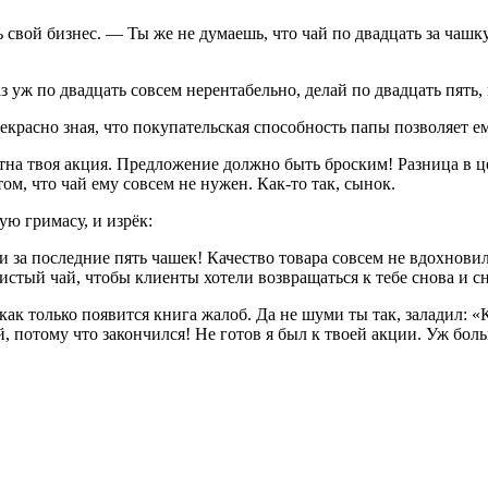
 свой бизнес. — Ты же не думаешь, что чай по двадцать за чашк
з уж по двадцать совсем нерентабельно, делай по двадцать пять,
екрасно зная, что покупательская способность папы позволяет ем
етна твоя акция. Предложение должно быть броским! Разница в ц
том, что чай ему совсем не нужен. Как-то так, сынок.
ю гримасу, и изрёк:
и за последние пять чашек! Качество товара совсем не вдохновил
тый чай, чтобы клиенты хотели возвращаться к тебе снова и сно
ак только появится книга жалоб. Да не шуми ты так, заладил: «К
бый, потому что закончился! Не готов я был к твоей акции. Уж бо