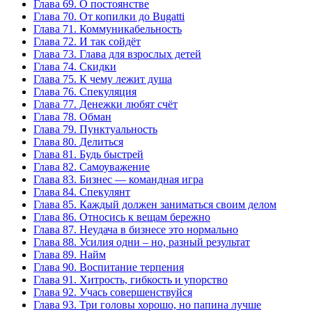
Глава 69. О постоянстве
Глава 70. От копилки до Bugatti
Глава 71. Коммуникабельность
Глава 72. И так сойдёт
Глава 73. Глава для взрослых детей
Глава 74. Скидки
Глава 75. К чему лежит душа
Глава 76. Спекуляция
Глава 77. Денежки любят счёт
Глава 78. Обман
Глава 79. Пунктуальность
Глава 80. Делиться
Глава 81. Будь быстрей
Глава 82. Самоуважение
Глава 83. Бизнес — командная игра
Глава 84. Спекулянт
Глава 85. Каждый должен заниматься своим делом
Глава 86. Относись к вещам бережно
Глава 87. Неудача в бизнесе это нормально
Глава 88. Усилия одни – но, разный результат
Глава 89. Найм
Глава 90. Воспитание терпения
Глава 91. Хитрость, гибкость и упорство
Глава 92. Учась совершенствуйся
Глава 93. Три головы хорошо, но папина лучше