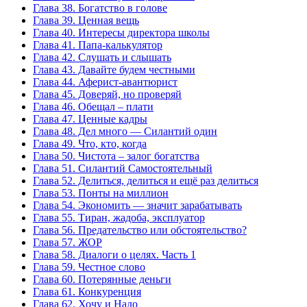
Глава 38. Богатство в голове
Глава 39. Ценная вещь
Глава 40. Интересы директора школы
Глава 41. Папа-калькулятор
Глава 42. Слушать и слышать
Глава 43. Давайте будем честными
Глава 44. Аферист-авантюрист
Глава 45. Доверяй, но проверяй
Глава 46. Обещал – плати
Глава 47. Ценные кадры
Глава 48. Дел много — Силантий один
Глава 49. Что, кто, когда
Глава 50. Чистота – залог богатства
Глава 51. Силантий Самостоятельный
Глава 52. Делиться, делиться и ещё раз делиться
Глава 53. Понты на миллион
Глава 54. Экономить — значит зарабатывать
Глава 55. Тиран, жадоба, эксплуатор
Глава 56. Предательство или обстоятельство?
Глава 57. ЖОР
Глава 58. Диалоги о целях. Часть 1
Глава 59. Честное слово
Глава 60. Потерянные деньги
Глава 61. Конкуренция
Глава 62. Хочу и Надо