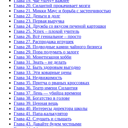
Глава 19. Чьё «хочу» важнее
Глава 20. Силантий прокачивает мозги
Глава 21. Микки Маус и борьба с застенчивостью
Глава 22. Деньги в долг
Глава 23. Первая выручка
Глава 24. Дружба со вкусом печеной картошки
Глава 25. Успех – плохой учитель
Глава 26. Всё гениальное – просто
Глава 27. Распродажа игрушек
Глава 28. Подводные камни чайного бизнеса
Глава 29. Пора подумать о залоге
Глава 30. Монетизация хобби
Глава 31. Знать – не делать
Глава 32. Быть здоровым выгодно
Глава 33. Эти коварные цены
Глава 34. Недвижимость
Глава 35. Притча о рваных кроссовках
Глава 36. Театр имени Силантия
Глава 37. Лень — убийца времени
Глава 38. Богатство в голове
Глава 39. Ценная вещь
Глава 40. Интересы директора школы
Глава 41. Папа-калькулятор
Глава 42. Слушать и слышать
Глава 43. Давайте будем честными