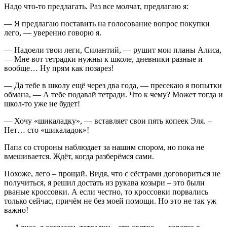
Надо что-то предлагать. Раз все молчат, предлагаю я:
— Я предлагаю поставить на голосование вопрос покупки
лего, — уверенно говорю я.
— Надоели твои леги, Силантий, — рушит мои планы Алиса,
— Мне вот тетрадки нужны к школе, дневники разные и
вообще… Ну прям как позарез!
— Да тебе в школу ещё через два года, — пресекаю я попытки
обмана, — А тебе подавай тетради. Что к чему? Может тогда и
школ-то уже не будет!
— Хочу «шикаладку», — вставляет свои пять копеек Эля. –
Нет… сто «шикаладок»!
Папа со стороны наблюдает за нашим спором, но пока не
вмешивается. Ждёт, когда разберёмся сами.
Похоже, лего – прощай. Видя, что с сёстрами договориться не
получиться, я решил достать из рукава козыри – это были
рваные кроссовки. А если честно, то кроссовки порвались
только сейчас, причём не без моей помощи. Но это не так уж
важно!