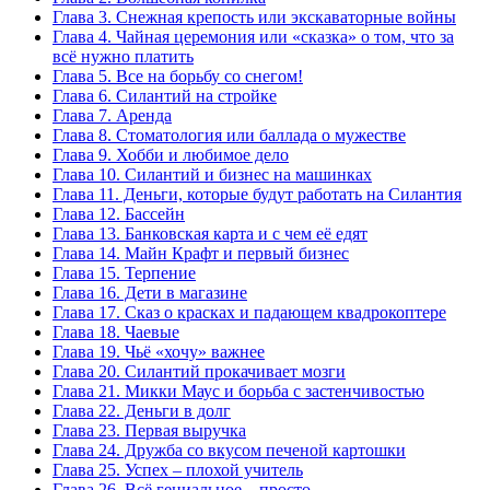
Глава 3. Снежная крепость или экскаваторные войны
Глава 4. Чайная церемония или «сказка» о том, что за
всё нужно платить
Глава 5. Все на борьбу со снегом!
Глава 6. Силантий на стройке
Глава 7. Аренда
Глава 8. Стоматология или баллада о мужестве
Глава 9. Хобби и любимое дело
Глава 10. Силантий и бизнес на машинках
Глава 11. Деньги, которые будут работать на Силантия
Глава 12. Бассейн
Глава 13. Банковская карта и с чем её едят
Глава 14. Майн Крафт и первый бизнес
Глава 15. Терпение
Глава 16. Дети в магазине
Глава 17. Сказ о красках и падающем квадрокоптере
Глава 18. Чаевые
Глава 19. Чьё «хочу» важнее
Глава 20. Силантий прокачивает мозги
Глава 21. Микки Маус и борьба с застенчивостью
Глава 22. Деньги в долг
Глава 23. Первая выручка
Глава 24. Дружба со вкусом печеной картошки
Глава 25. Успех – плохой учитель
Глава 26. Всё гениальное – просто