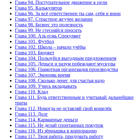
Глава 94. Поступательное движение к цели
Глава 95. Калькулятор
Глава 96. За всё ответственен ты сам, себя и вини
Глава 97. Страстное жгучее желание
Глава 98. Бизнес это полезность
Глава 99. Не стесняйся просить
Глава 100. Азъ есмь Спекулянт
Глава 101. Футбол
Глава 102. Школа – начало учёбы
Глава 103. Бюджет
Глава 104. Пользуйся выгодным предложением
Глава 105. Деньги и разум побеждают мускулы
Глава 106. Грамотная организация производства
Глава 107. Экономь время
Глава 108. Сколько денег для счастья надо
Глава 109. Учись вкладывать
Глава 110. Клад
Глава 111. Будь ответственным и учитывай дальнейшие
траты
Глава 112. Никогда не оставляй свой кошелёк
Глава 113. Долг
Глава 114. Карманные деньги
Глава 115. Не делай спонтанных покупок
Глава 116. Из зёрнышка в корпорацию
Глава 117. Твоя работа, придумать работу