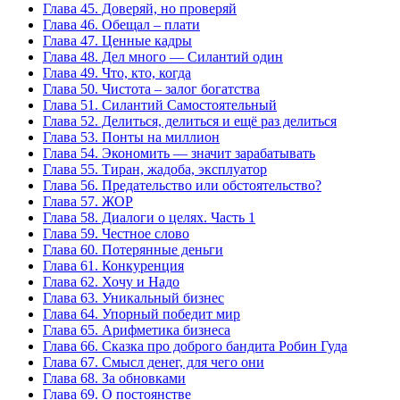
Глава 45. Доверяй, но проверяй
Глава 46. Обещал – плати
Глава 47. Ценные кадры
Глава 48. Дел много — Силантий один
Глава 49. Что, кто, когда
Глава 50. Чистота – залог богатства
Глава 51. Силантий Самостоятельный
Глава 52. Делиться, делиться и ещё раз делиться
Глава 53. Понты на миллион
Глава 54. Экономить — значит зарабатывать
Глава 55. Тиран, жадоба, эксплуатор
Глава 56. Предательство или обстоятельство?
Глава 57. ЖОР
Глава 58. Диалоги о целях. Часть 1
Глава 59. Честное слово
Глава 60. Потерянные деньги
Глава 61. Конкуренция
Глава 62. Хочу и Надо
Глава 63. Уникальный бизнес
Глава 64. Упорный победит мир
Глава 65. Арифметика бизнеса
Глава 66. Сказка про доброго бандита Робин Гуда
Глава 67. Смысл денег, для чего они
Глава 68. За обновками
Глава 69. О постоянстве