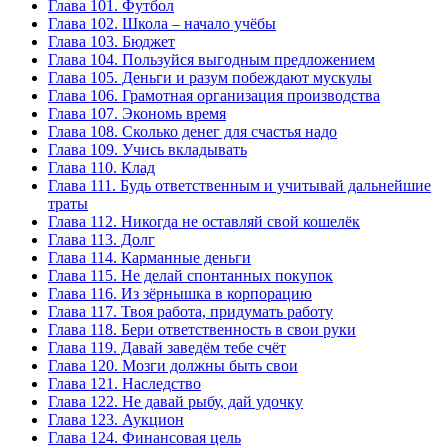
Глава 101. Футбол
Глава 102. Школа – начало учёбы
Глава 103. Бюджет
Глава 104. Пользуйся выгодным предложением
Глава 105. Деньги и разум побеждают мускулы
Глава 106. Грамотная организация производства
Глава 107. Экономь время
Глава 108. Сколько денег для счастья надо
Глава 109. Учись вкладывать
Глава 110. Клад
Глава 111. Будь ответственным и учитывай дальнейшие
траты
Глава 112. Никогда не оставляй свой кошелёк
Глава 113. Долг
Глава 114. Карманные деньги
Глава 115. Не делай спонтанных покупок
Глава 116. Из зёрнышка в корпорацию
Глава 117. Твоя работа, придумать работу
Глава 118. Бери ответственность в свои руки
Глава 119. Давай заведём тебе счёт
Глава 120. Мозги должны быть свои
Глава 121. Наследство
Глава 122. Не давай рыбу, дай удочку
Глава 123. Аукцион
Глава 124. Финансовая цель