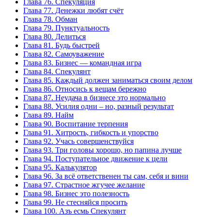
Глава 76. Спекуляция
Глава 77. Денежки любят счёт
Глава 78. Обман
Глава 79. Пунктуальность
Глава 80. Делиться
Глава 81. Будь быстрей
Глава 82. Самоуважение
Глава 83. Бизнес — командная игра
Глава 84. Спекулянт
Глава 85. Каждый должен заниматься своим делом
Глава 86. Относись к вещам бережно
Глава 87. Неудача в бизнесе это нормально
Глава 88. Усилия одни – но, разный результат
Глава 89. Найм
Глава 90. Воспитание терпения
Глава 91. Хитрость, гибкость и упорство
Глава 92. Учась совершенствуйся
Глава 93. Три головы хорошо, но папина лучше
Глава 94. Поступательное движение к цели
Глава 95. Калькулятор
Глава 96. За всё ответственен ты сам, себя и вини
Глава 97. Страстное жгучее желание
Глава 98. Бизнес это полезность
Глава 99. Не стесняйся просить
Глава 100. Азъ есмь Спекулянт