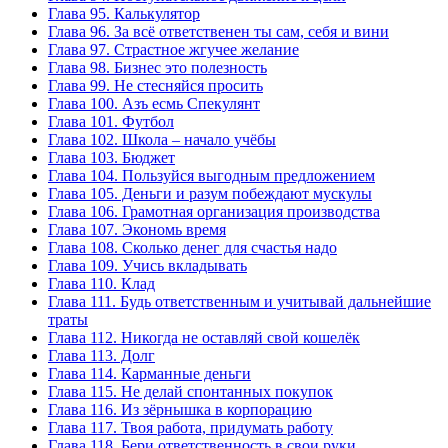
Глава 95. Калькулятор
Глава 96. За всё ответственен ты сам, себя и вини
Глава 97. Страстное жгучее желание
Глава 98. Бизнес это полезность
Глава 99. Не стесняйся просить
Глава 100. Азъ есмь Спекулянт
Глава 101. Футбол
Глава 102. Школа – начало учёбы
Глава 103. Бюджет
Глава 104. Пользуйся выгодным предложением
Глава 105. Деньги и разум побеждают мускулы
Глава 106. Грамотная организация производства
Глава 107. Экономь время
Глава 108. Сколько денег для счастья надо
Глава 109. Учись вкладывать
Глава 110. Клад
Глава 111. Будь ответственным и учитывай дальнейшие
траты
Глава 112. Никогда не оставляй свой кошелёк
Глава 113. Долг
Глава 114. Карманные деньги
Глава 115. Не делай спонтанных покупок
Глава 116. Из зёрнышка в корпорацию
Глава 117. Твоя работа, придумать работу
Глава 118. Бери ответственность в свои руки