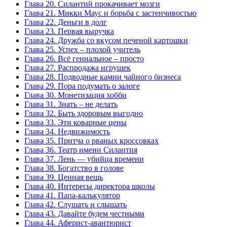
Глава 20. Силантий прокачивает мозги
Глава 21. Микки Маус и борьба с застенчивостью
Глава 22. Деньги в долг
Глава 23. Первая выручка
Глава 24. Дружба со вкусом печеной картошки
Глава 25. Успех – плохой учитель
Глава 26. Всё гениальное – просто
Глава 27. Распродажа игрушек
Глава 28. Подводные камни чайного бизнеса
Глава 29. Пора подумать о залоге
Глава 30. Монетизация хобби
Глава 31. Знать – не делать
Глава 32. Быть здоровым выгодно
Глава 33. Эти коварные цены
Глава 34. Недвижимость
Глава 35. Притча о рваных кроссовках
Глава 36. Театр имени Силантия
Глава 37. Лень — убийца времени
Глава 38. Богатство в голове
Глава 39. Ценная вещь
Глава 40. Интересы директора школы
Глава 41. Папа-калькулятор
Глава 42. Слушать и слышать
Глава 43. Давайте будем честными
Глава 44. Аферист-авантюрист