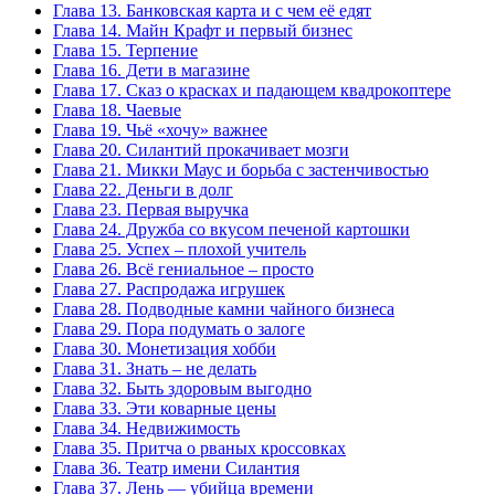
Глава 13. Банковская карта и с чем её едят
Глава 14. Майн Крафт и первый бизнес
Глава 15. Терпение
Глава 16. Дети в магазине
Глава 17. Сказ о красках и падающем квадрокоптере
Глава 18. Чаевые
Глава 19. Чьё «хочу» важнее
Глава 20. Силантий прокачивает мозги
Глава 21. Микки Маус и борьба с застенчивостью
Глава 22. Деньги в долг
Глава 23. Первая выручка
Глава 24. Дружба со вкусом печеной картошки
Глава 25. Успех – плохой учитель
Глава 26. Всё гениальное – просто
Глава 27. Распродажа игрушек
Глава 28. Подводные камни чайного бизнеса
Глава 29. Пора подумать о залоге
Глава 30. Монетизация хобби
Глава 31. Знать – не делать
Глава 32. Быть здоровым выгодно
Глава 33. Эти коварные цены
Глава 34. Недвижимость
Глава 35. Притча о рваных кроссовках
Глава 36. Театр имени Силантия
Глава 37. Лень — убийца времени