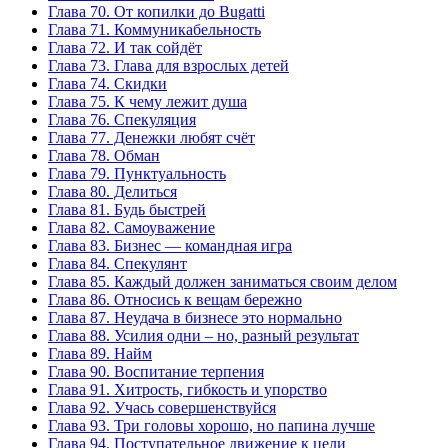
Глава 70. От копилки до Bugatti
Глава 71. Коммуникабельность
Глава 72. И так сойдёт
Глава 73. Глава для взрослых детей
Глава 74. Скидки
Глава 75. К чему лежит душа
Глава 76. Спекуляция
Глава 77. Денежки любят счёт
Глава 78. Обман
Глава 79. Пунктуальность
Глава 80. Делиться
Глава 81. Будь быстрей
Глава 82. Самоуважение
Глава 83. Бизнес — командная игра
Глава 84. Спекулянт
Глава 85. Каждый должен заниматься своим делом
Глава 86. Относись к вещам бережно
Глава 87. Неудача в бизнесе это нормально
Глава 88. Усилия одни – но, разный результат
Глава 89. Найм
Глава 90. Воспитание терпения
Глава 91. Хитрость, гибкость и упорство
Глава 92. Учась совершенствуйся
Глава 93. Три головы хорошо, но папина лучше
Глава 94. Поступательное движение к цели