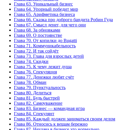
Глава 63. Уникальный бизнес
Глава 64. Упорный победит мир
Глава 65. Арифметика бизнеса
Глава 66. Сказка про доброго бандита Робин Гуда
Глава 67. Смысл денег, для чего они
Глава 68. За обновками
Глава 69. О постоянстве
Глава 70. От копилки до Bugatti
Глава 71. Коммуникабельность
Глава 72. И так сойдёт
Глава 73. Глава для взрослых детей
Глава 74. Скидки
Глава 75. К чему лежит душа
Глава 76. Спекуляция
Глава 77. Денежки любят счёт
Глава 78. Обман
Глава 79. Пунктуальность
Глава 80. Делиться
Глава 81. Будь быстрей
Глава 82. Самоуважение
Глава 83. Бизнес — командная игра
Глава 84. Спекулянт
Глава 85. Каждый должен заниматься своим делом
Глава 86. Относись к вещам бережно
Глава 87. Неудача в бизнесе это нормально