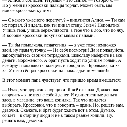
— Алиса, я согласен, тетрадки – это святое, — говорю я, —
Но у меня из кроссовки пальцы торчат. Может быть, мы
новые кроссовки купим?
— С какого ужасного перепугу? – кипятится Алиса. — Ты сам
их порвал. Я видела, как ты пинал стену. Зачем? Непонятно!
Учишь тебя, учишь бережливости, а тебе что в лоб, что по лбу.
И вообще кроссовки покупают мамы с папами.
— Ты бы помолчала, педагогиня, — я уже тоже немножко
злой, ну прям чуточку. — На себя посмотри! Да и пожалуйста,
запокупайтесь своими тетрадками, шоколаду наберите на все
деньги, мороженого. А брат пусть ходит по улицам голый. А
все будут показывать пальцем, и говорить: «Бродяжка, ха-ха-
ха. У него сёстры кроссовки на шоколадки поменяли!».
В этот момент папа чувствует, что пришло время вмешаться:
— Итак, мои дорогие спорщики. Я всё слышал. Должен вас
огорчить – я не взял с собой денег. И единственные деньги
здесь в магазине, это ваша копилка. Так что придётся
выбирать. Кроссовки, что и говорить – дрянь. Но, решать вам,
девочки. Скажете, и брат будет ходить вот в этом. Думаю,
сойдёт – в старину люди и не в таком рванье ходили. Ну,
решать вам, девочки.