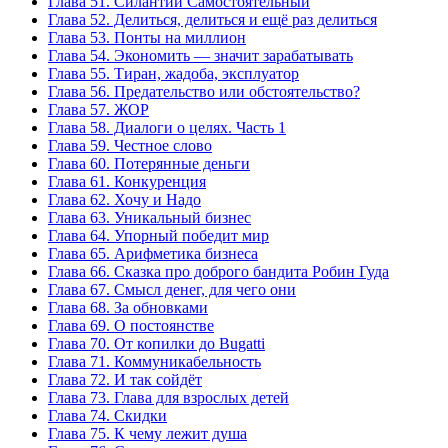
Глава 51. Силантий Самостоятельный
Глава 52. Делиться, делиться и ещё раз делиться
Глава 53. Понты на миллион
Глава 54. Экономить — значит зарабатывать
Глава 55. Тиран, жадоба, эксплуатор
Глава 56. Предательство или обстоятельство?
Глава 57. ЖОР
Глава 58. Диалоги о целях. Часть 1
Глава 59. Честное слово
Глава 60. Потерянные деньги
Глава 61. Конкуренция
Глава 62. Хочу и Надо
Глава 63. Уникальный бизнес
Глава 64. Упорный победит мир
Глава 65. Арифметика бизнеса
Глава 66. Сказка про доброго бандита Робин Гуда
Глава 67. Смысл денег, для чего они
Глава 68. За обновками
Глава 69. О постоянстве
Глава 70. От копилки до Bugatti
Глава 71. Коммуникабельность
Глава 72. И так сойдёт
Глава 73. Глава для взрослых детей
Глава 74. Скидки
Глава 75. К чему лежит душа