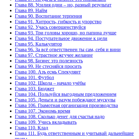
Глава 88. Усилия одни – но, разный результат
Глава 89. Найм
Глава 90. Воспитание терпения
Глава 91. Хитрость, гибкость и упорство
Глава 92. Учась совершенствуйся
Глава 93. Три головы хорошо, но папина лучше
Глава 94. Поступательное движение к цели
Глава 95. Калькулятор
Глава 96. За всё ответственен ты сам, себя и вини
Глава 97. Страстное жгучее желание
Глава 98. Бизнес это полезность
Глава 99. Не стесняйся просить
Глава 100. Азъ есмь Спекулянт
Глава 101. Футбол
Глава 102. Школа – начало учёбы
Глава 103. Бюджет
Глава 104. Пользуйся выгодным предложением
Глава 105. Деньги и разум побеждают мускулы
Глава 106. Грамотная организация производства
Глава 107. Экономь время
Глава 108. Сколько денег для счастья надо
Глава 109. Учись вкладывать
Глава 110. Клад
Глава 111. Будь ответственным и учитывай дальнейшие
траты