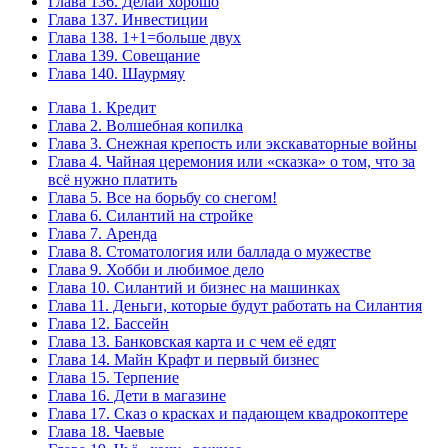
Глава 136. Делай хорошо
Глава 137. Инвестиции
Глава 138. 1+1=больше двух
Глава 139. Совещание
Глава 140. Шаурмяу
Глава 1. Кредит
Глава 2. Волшебная копилка
Глава 3. Снежная крепость или экскаваторные войны
Глава 4. Чайная церемония или «сказка» о том, что за
всё нужно платить
Глава 5. Все на борьбу со снегом!
Глава 6. Силантий на стройке
Глава 7. Аренда
Глава 8. Стоматология или баллада о мужестве
Глава 9. Хобби и любимое дело
Глава 10. Силантий и бизнес на машинках
Глава 11. Деньги, которые будут работать на Силантия
Глава 12. Бассейн
Глава 13. Банковская карта и с чем её едят
Глава 14. Майн Крафт и первый бизнес
Глава 15. Терпение
Глава 16. Дети в магазине
Глава 17. Сказ о красках и падающем квадрокоптере
Глава 18. Чаевые