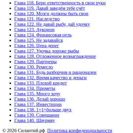
Глава 118. Бери ответственность в свои руки
Глава 119. Давай заведём тебе счёт
Глава 120. Мозги должны быть свои
Глава 121. Наследство
Глава 122. Не давай рыбу, дай удочку
Глава 123. Аукцион
Глава 124. Финансовая цель
Глава 125. Не задавайся
Глава 126. Цена денег
Глава 127. Удочка дороже рыбы
Глава 128. Отложенное вознаграждение
Глава 129. Партнеры
Глава 130. Ремесло
Глава 131. Будь разборчив и рационален
Глава 132. Время качество и деньги
Глава 133. Плохой кредит
Глава 134. Приметы
Глава 135. Много хочу
Глава 136. Делай хорошо
Глава 137. Инвестиции
Глава 138. 1+1=больше двух
Глава 139. Совещание
Глава 140. Шаурмяу
© 2026 Силантий.рф
Политика конфиденциальности