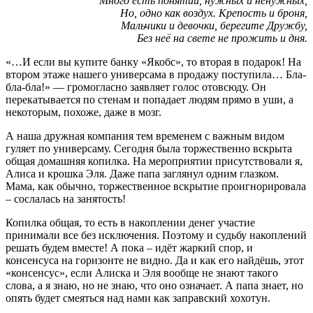
Много есть понятий, нужных и ненужных,
Но, одно как воздух. Крепость и броня,
Мальчики и девочки, берегите Дружбу,
Без неё на свете не прожить и дня.
«…И если вы купите банку «Якобс», то вторая в подарок! На
втором этаже нашего универсама в продажу поступила… Бла-
бла-бла!» — громогласно заявляет голос отовсюду. Он
перекатывается по стенам и попадает людям прямо в уши, а
некоторым, похоже, даже в мозг.
А наша дружная компания тем временем с важным видом
гуляет по универсаму. Сегодня была торжественно вскрыта
общая домашняя копилка. На мероприятии присутствовали я,
Алиса и крошка Эля. Даже папа заглянул одним глазком.
Мама, как обычно, торжественное вскрытие проигнорировала
– сослалась на занятость!
Копилка общая, то есть в накоплении денег участие
принимали все без исключения. Поэтому и судьбу накоплений
решать будем вместе! А пока – идёт жаркий спор, и
консенсуса на горизонте не видно. Да и как его найдёшь, этот
«консенсус», если Алиска и Эля вообще не знают такого
слова, а я знаю, но не знаю, что оно означает. А папа знает, но
опять будет смеяться над нами как заправский хохотун.