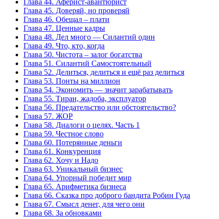
Глава 44. Аферист-авантюрист
Глава 45. Доверяй, но проверяй
Глава 46. Обещал – плати
Глава 47. Ценные кадры
Глава 48. Дел много — Силантий один
Глава 49. Что, кто, когда
Глава 50. Чистота – залог богатства
Глава 51. Силантий Самостоятельный
Глава 52. Делиться, делиться и ещё раз делиться
Глава 53. Понты на миллион
Глава 54. Экономить — значит зарабатывать
Глава 55. Тиран, жадоба, эксплуатор
Глава 56. Предательство или обстоятельство?
Глава 57. ЖОР
Глава 58. Диалоги о целях. Часть 1
Глава 59. Честное слово
Глава 60. Потерянные деньги
Глава 61. Конкуренция
Глава 62. Хочу и Надо
Глава 63. Уникальный бизнес
Глава 64. Упорный победит мир
Глава 65. Арифметика бизнеса
Глава 66. Сказка про доброго бандита Робин Гуда
Глава 67. Смысл денег, для чего они
Глава 68. За обновками