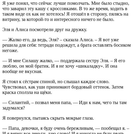
Я уже понял, что сейчас лучше помолчать. Мне было стыдно,
что заварил эту кашу с кроссовками. В то же время, ходить в
таком виде ох как не хотелось! Я отошёл в сторону, пялясь на
витрину, за которой-то и интересного ничего не было.
Эля и Алиса посмотрели друг на дружку.
— Жалко его, да ведь, Эля? – сказала Алиса. – Я вот уже
решила для себя: тетради подождут, а брата оставлять босиком
негоже.
— И мне Силашу жалко, — поддержала сестру Эля. – Я его
люблю, он мой братик. И я не хочу «шикаладку». И она
вообще не вкусная.
Я стоял к сёстрам спиной, но слышал каждое слово.
Чувствовал, как уши принимают бордовый оттенок. Затем
краска сползла на щёки.
— Силантий, – позвал меня папа, — Иди к нам, чего ты там
задумался?
Я повернулся, пытаясь скрыть мокрые глаза.
— Папа, девочки, я буду очень бережливым, — пообещал я. –
И я верну все деньги, даю слово! И я никогда не буду рвать