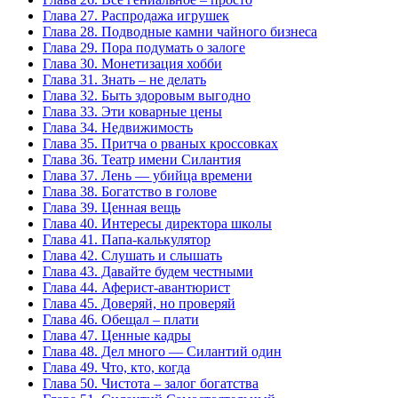
Глава 27. Распродажа игрушек
Глава 28. Подводные камни чайного бизнеса
Глава 29. Пора подумать о залоге
Глава 30. Монетизация хобби
Глава 31. Знать – не делать
Глава 32. Быть здоровым выгодно
Глава 33. Эти коварные цены
Глава 34. Недвижимость
Глава 35. Притча о рваных кроссовках
Глава 36. Театр имени Силантия
Глава 37. Лень — убийца времени
Глава 38. Богатство в голове
Глава 39. Ценная вещь
Глава 40. Интересы директора школы
Глава 41. Папа-калькулятор
Глава 42. Слушать и слышать
Глава 43. Давайте будем честными
Глава 44. Аферист-авантюрист
Глава 45. Доверяй, но проверяй
Глава 46. Обещал – плати
Глава 47. Ценные кадры
Глава 48. Дел много — Силантий один
Глава 49. Что, кто, когда
Глава 50. Чистота – залог богатства