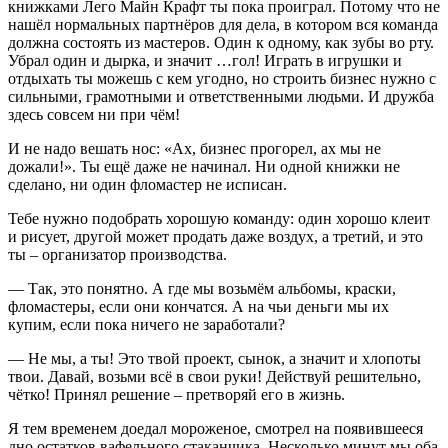
книжками Лего Майн Крафт ты пока проиграл. Потому что не
нашёл нормальных партнёров для дела, в котором вся команда
должна состоять из мастеров. Один к одному, как зубы во рту.
Убрал один и дырка, и значит …гол! Играть в игрушки и
отдыхать ты можешь с кем угодно, но строить бизнес нужно с
сильными, грамотными и ответственными людьми. И дружба
здесь совсем ни при чём!
И не надо вешать нос: «Ах, бизнес прогорел, ах мы не
дожали!». Ты ещё даже не начинал. Ни одной книжки не
сделано, ни один фломастер не исписан.
Тебе нужно подобрать хорошую команду: один хорошо клеит
и рисует, другой может продать даже воздух, а третий, и это
ты – организатор производства.
— Так, это понятно. А где мы возьмём альбомы, краски,
фломастеры, если они кончатся. А на чьи деньги мы их
купим, если пока ничего не заработали?
— Не мы, а ты! Это твой проект, сынок, а значит и хлопоты
твои. Давай, возьми всё в свои руки! Действуй решительно,
чётко! Принял решение – претворяй его в жизнь.
Я тем временем доедал мороженое, смотрел на появившееся
дно остатков вафельного стаканчика. Несколько минут мы оба