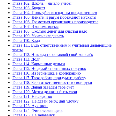
Глава 102. Школа – начало учёбы
Глава 103. Бюджет
Глава 104. Пользуйся выгодным предложением
Глава 105. Деньги и разум побеждают мускулы
Глава 106. Грамотная организация производства
Глава 107. Экономь время
Глава 108. Сколько денег для счастья надо
Глава 109. Учись вкладывать
Глава 110. Клад
Глава 111. Будь ответственным и учитывай дальнейшие
траты
Глава 112. Никогда не оставляй свой кошелёк
Глава 113. Долг
Глава 114. Карманные деньги
Глава 115. Не делай спонтанных покупок
Глава 116. Из зёрнышка в корпорацию
Глава 117. Твоя работа, придумать работу
Глава 118. Бери ответственность в свои руки
Глава 119. Давай заведём тебе счёт
Глава 120. Мозги должны быть свои
Глава 121. Наследство
Глава 122. Не давай рыбу, дай удочку
Глава 123. Аукцион
Глава 124. Финансовая цель
Глава 125. Не задавайся