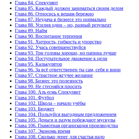
Глава 84. Спекулянт
Глава 85. Каждый должен заниматься своим делом
Глава 86. Относись к вещам бережно
Глава 87. Неудача в бизнесе это нормально
Глава 88. Усилия одни – но, разный результат
Глава 89. Найм
Глава 90. Воспитание терпения
Глава 91. Хитрость, гибкость и упорство
Глава 92. Учась совершенствуйся
Глава 93. Три головы хорошо, но папина лучше
Глава 94. Поступательное движение к цели
Глава 95. Калькулятор
Глава 96. За всё ответственен ты сам, себя и вини
Глава 97. Страстное жгучее желание
Глава 98. Бизнес это полезность
Глава 99. Не стесняйся просить
Глава 100. Азъ есмь Спекулянт
Глава 101. Футбол
Глава 102. Школа – начало учёбы
Глава 103. Бюджет
Глава 104. Пользуйся выгодным предложением
Глава 105. Деньги и разум побеждают мускулы
Глава 106. Грамотная организация производства
Глава 107. Экономь время
Глава 108. Сколько денег для счастья надо