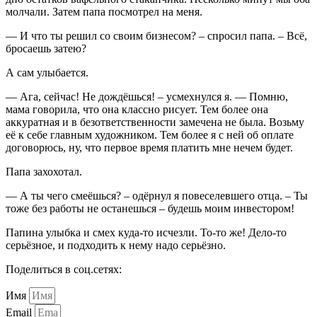
молчали. Затем папа посмотрел на меня.
— И что ты решил со своим бизнесом? – спросил папа. – Всё,
бросаешь затею?
А сам улыбается.
— Ага, сейчас! Не дождёшься! – усмехнулся я. — Помню,
мама говорила, что она классно рисует. Тем более она
аккуратная и в безответственности замечена не была. Возьму
её к себе главным художником. Тем более я с ней об оплате
договорюсь, ну, что первое время платить мне нечем будет.
Папа захохотал.
— А ты чего смеёшься? – одёрнул я повеселевшего отца. – Ты
тоже без работы не останешься – будешь моим инвестором!
Папина улыбка и смех куда-то исчезли. То-то же! Дело-то
серьёзное, и подходить к нему надо серьёзно.
Поделиться в соц.сетях:
Имя
Email