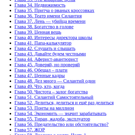
Глава 34. Недвижимость
Глава 35. Притча о рваных кроссовках
Глава 36. Театр имени Силантия
Глава 37. Лень — убийца времени
Глава 38. Богатство в голове
Глава 39. Ценная вещь
Глава 40. Интересы директора школы
Глава 41. Папа-калькулятор
Глава 42. Слушать и слышать
Глава 43. Давайте будем честными
Глава 44. Аферист-авантюрист
Глава 45. Доверяй, но проверяй
Глава 46. Обещал – плати
Глава 47. Ценные кадры
Глава 48. Дел много — Силантий один
Глава 49. Что, кто, когда
Глава 50. Чистота – залог богатства
Глава 51. Силантий Самостоятельный
Глава 52. Делиться, делиться и ещё раз делиться
Глава 53. Понты на миллион
Глава 54. Экономить — значит зарабатывать
Глава 55. Тиран, жадоба, эксплуатор
Глава 56. Предательство или обстоятельство?
Глава 57. ЖОР