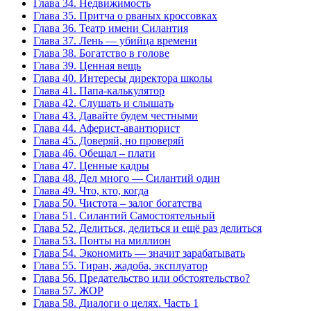
Глава 34. Недвижимость
Глава 35. Притча о рваных кроссовках
Глава 36. Театр имени Силантия
Глава 37. Лень — убийца времени
Глава 38. Богатство в голове
Глава 39. Ценная вещь
Глава 40. Интересы директора школы
Глава 41. Папа-калькулятор
Глава 42. Слушать и слышать
Глава 43. Давайте будем честными
Глава 44. Аферист-авантюрист
Глава 45. Доверяй, но проверяй
Глава 46. Обещал – плати
Глава 47. Ценные кадры
Глава 48. Дел много — Силантий один
Глава 49. Что, кто, когда
Глава 50. Чистота – залог богатства
Глава 51. Силантий Самостоятельный
Глава 52. Делиться, делиться и ещё раз делиться
Глава 53. Понты на миллион
Глава 54. Экономить — значит зарабатывать
Глава 55. Тиран, жадоба, эксплуатор
Глава 56. Предательство или обстоятельство?
Глава 57. ЖОР
Глава 58. Диалоги о целях. Часть 1