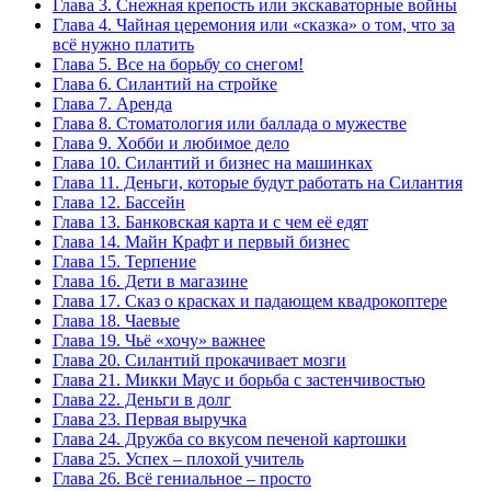
Глава 3. Снежная крепость или экскаваторные войны
Глава 4. Чайная церемония или «сказка» о том, что за
всё нужно платить
Глава 5. Все на борьбу со снегом!
Глава 6. Силантий на стройке
Глава 7. Аренда
Глава 8. Стоматология или баллада о мужестве
Глава 9. Хобби и любимое дело
Глава 10. Силантий и бизнес на машинках
Глава 11. Деньги, которые будут работать на Силантия
Глава 12. Бассейн
Глава 13. Банковская карта и с чем её едят
Глава 14. Майн Крафт и первый бизнес
Глава 15. Терпение
Глава 16. Дети в магазине
Глава 17. Сказ о красках и падающем квадрокоптере
Глава 18. Чаевые
Глава 19. Чьё «хочу» важнее
Глава 20. Силантий прокачивает мозги
Глава 21. Микки Маус и борьба с застенчивостью
Глава 22. Деньги в долг
Глава 23. Первая выручка
Глава 24. Дружба со вкусом печеной картошки
Глава 25. Успех – плохой учитель
Глава 26. Всё гениальное – просто