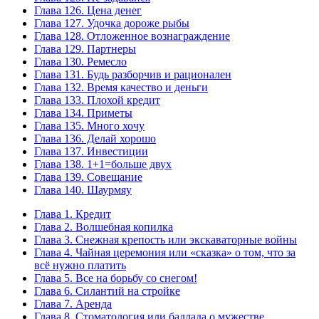
Глава 126. Цена денег
Глава 127. Удочка дороже рыбы
Глава 128. Отложенное вознаграждение
Глава 129. Партнеры
Глава 130. Ремесло
Глава 131. Будь разборчив и рационален
Глава 132. Время качество и деньги
Глава 133. Плохой кредит
Глава 134. Приметы
Глава 135. Много хочу
Глава 136. Делай хорошо
Глава 137. Инвестиции
Глава 138. 1+1=больше двух
Глава 139. Совещание
Глава 140. Шаурмяу
Глава 1. Кредит
Глава 2. Волшебная копилка
Глава 3. Снежная крепость или экскаваторные войны
Глава 4. Чайная церемония или «сказка» о том, что за
всё нужно платить
Глава 5. Все на борьбу со снегом!
Глава 6. Силантий на стройке
Глава 7. Аренда
Глава 8. Стоматология или баллада о мужестве