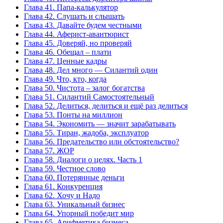
Глава 41. Папа-калькулятор
Глава 42. Слушать и слышать
Глава 43. Давайте будем честными
Глава 44. Аферист-авантюрист
Глава 45. Доверяй, но проверяй
Глава 46. Обещал – плати
Глава 47. Ценные кадры
Глава 48. Дел много — Силантий один
Глава 49. Что, кто, когда
Глава 50. Чистота – залог богатства
Глава 51. Силантий Самостоятельный
Глава 52. Делиться, делиться и ещё раз делиться
Глава 53. Понты на миллион
Глава 54. Экономить — значит зарабатывать
Глава 55. Тиран, жадоба, эксплуатор
Глава 56. Предательство или обстоятельство?
Глава 57. ЖОР
Глава 58. Диалоги о целях. Часть 1
Глава 59. Честное слово
Глава 60. Потерянные деньги
Глава 61. Конкуренция
Глава 62. Хочу и Надо
Глава 63. Уникальный бизнес
Глава 64. Упорный победит мир
Глава 65. Арифметика бизнеса