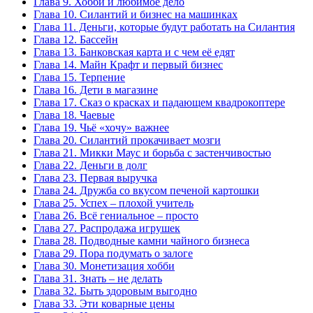
Глава 9. Хобби и любимое дело
Глава 10. Силантий и бизнес на машинках
Глава 11. Деньги, которые будут работать на Силантия
Глава 12. Бассейн
Глава 13. Банковская карта и с чем её едят
Глава 14. Майн Крафт и первый бизнес
Глава 15. Терпение
Глава 16. Дети в магазине
Глава 17. Сказ о красках и падающем квадрокоптере
Глава 18. Чаевые
Глава 19. Чьё «хочу» важнее
Глава 20. Силантий прокачивает мозги
Глава 21. Микки Маус и борьба с застенчивостью
Глава 22. Деньги в долг
Глава 23. Первая выручка
Глава 24. Дружба со вкусом печеной картошки
Глава 25. Успех – плохой учитель
Глава 26. Всё гениальное – просто
Глава 27. Распродажа игрушек
Глава 28. Подводные камни чайного бизнеса
Глава 29. Пора подумать о залоге
Глава 30. Монетизация хобби
Глава 31. Знать – не делать
Глава 32. Быть здоровым выгодно
Глава 33. Эти коварные цены