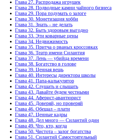
Глава 27. Распродажа игрушек
Глава 28. Подводные камни чайного бизнеса
Глава 29. Пора подумать о залоге
Глава 30. Монетизация хобби
Глава 31. Знать – не делать
Глава 32. Быть здоровым выгодно
Глава 33. Эти коварные цены
Глава 34. Недвижимость
Глава 35. Притча о рваных кроссовках
Глава 36. Театр имени Силантия
Глава 37. Лень — убийца времени
Глава 38. Богатство в голове
Глава 39. Ценная вещь
Глава 40. Интересы директора школы
Глава 41. Папа-калькулятор
Глава 42. Слушать и слышать
Глава 43. Давайте будем честными
Глава 44. Аферист-авантюрист
Глава 45. Доверяй, но проверяй
Глава 46. Обещал – плати
Глава 47. Ценные кадры
Глава 48. Дел много — Силантий один
Глава 49. Что, кто, когда
Глава 50. Чистота – залог богатства
Глава 51. Силантий Самостоятельный