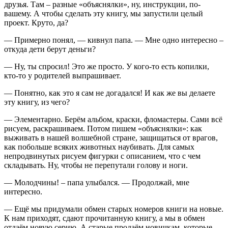
друзья. Там – разные «объяснялки», ну, инструкции, по-
вашему. А чтобы сделать эту книгу, мы запустили целый
проект. Круто, да?
— Примерно понял, — кивнул папа. — Мне одно интересно –
откуда дети берут деньги?
— Ну, ты спросил! Это же просто. У кого-то есть копилки,
кто-то у родителей выпрашивает.
— Понятно, как это я сам не догадался! И как же вы делаете
эту книгу, из чего?
— Элементарно. Берём альбом, краски, фломастеры. Сами всё
рисуем, раскрашиваем. Потом пишем «объяснялки»: как
выживать в нашей волшебной стране, защищаться от врагов,
как побольше всяких животных наубивать. Для самых
непродвинутых рисуем фигурки с описанием, что с чем
складывать. Ну, чтобы не перепутали голову и ноги.
— Молодчины! – папа улыбался. — Продолжай, мне
интересно.
— Ещё мы придумали обмен старых номеров книги на новые.
К нам приходят, сдают прочитанную книгу, а мы в обмен
отдаём новую серию. А старые продаём новичкам, которые