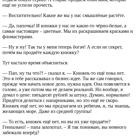
ещё не успели прочесть.
— Восхитительно! Какие же вы у нас смышлёные растёте.
— Да, папочка! И книжки у нас не какие-то чёрно-белые, а
самые настоящие – цветные. Мы их раскрашиваем красками и
фломастерами.
— Ну и ну! Так ты у меня теперь богач! А если не секрет,
почём вы продаёте каждую книжку?
Тут настало время объясниться.
— Пап, ну ты что?! – сказал я. — Книжек-то ещё пока нет.
Это я тебе рассказывал о бизнес-идее. Ты же сам говорил,
прежде чем начать новое дело, нужна идея. Она появляется в
голове, а уже потом мы её делаем реальной. Но вообще, я
думал о цене: пятьдесят рублей за штуку. Думаю, нормально!
Придётся делиться с напарниками, но это ещё не скоро.
Книжек ещё нет, но мы предлагаем их ребятам, и, ты знаешь,
желающих море. Даже из средней группы!
— То есть, книжек ещё нет, но вы их уже продаёте?
Гениально! – папа захохотал. – Я так понимаю, вы немного
забежали вперёд?