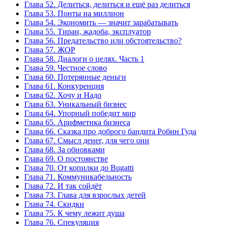
Глава 52. Делиться, делиться и ещё раз делиться
Глава 53. Понты на миллион
Глава 54. Экономить — значит зарабатывать
Глава 55. Тиран, жадоба, эксплуатор
Глава 56. Предательство или обстоятельство?
Глава 57. ЖОР
Глава 58. Диалоги о целях. Часть 1
Глава 59. Честное слово
Глава 60. Потерянные деньги
Глава 61. Конкуренция
Глава 62. Хочу и Надо
Глава 63. Уникальный бизнес
Глава 64. Упорный победит мир
Глава 65. Арифметика бизнеса
Глава 66. Сказка про доброго бандита Робин Гуда
Глава 67. Смысл денег, для чего они
Глава 68. За обновками
Глава 69. О постоянстве
Глава 70. От копилки до Bugatti
Глава 71. Коммуникабельность
Глава 72. И так сойдёт
Глава 73. Глава для взрослых детей
Глава 74. Скидки
Глава 75. К чему лежит душа
Глава 76. Спекуляция