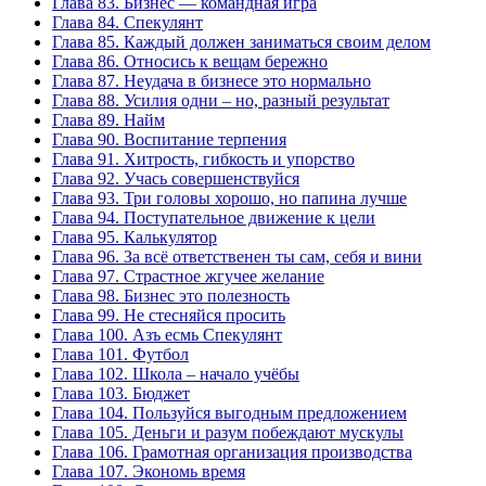
Глава 83. Бизнес — командная игра
Глава 84. Спекулянт
Глава 85. Каждый должен заниматься своим делом
Глава 86. Относись к вещам бережно
Глава 87. Неудача в бизнесе это нормально
Глава 88. Усилия одни – но, разный результат
Глава 89. Найм
Глава 90. Воспитание терпения
Глава 91. Хитрость, гибкость и упорство
Глава 92. Учась совершенствуйся
Глава 93. Три головы хорошо, но папина лучше
Глава 94. Поступательное движение к цели
Глава 95. Калькулятор
Глава 96. За всё ответственен ты сам, себя и вини
Глава 97. Страстное жгучее желание
Глава 98. Бизнес это полезность
Глава 99. Не стесняйся просить
Глава 100. Азъ есмь Спекулянт
Глава 101. Футбол
Глава 102. Школа – начало учёбы
Глава 103. Бюджет
Глава 104. Пользуйся выгодным предложением
Глава 105. Деньги и разум побеждают мускулы
Глава 106. Грамотная организация производства
Глава 107. Экономь время