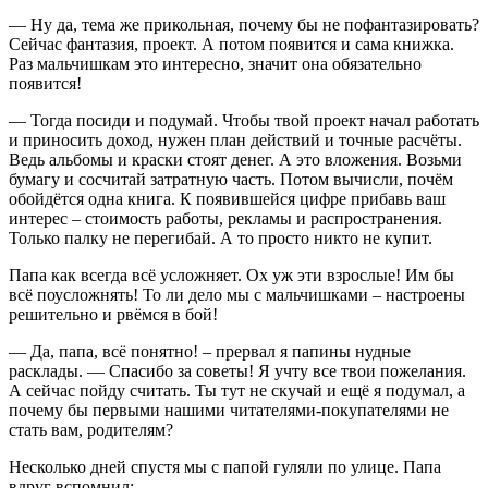
— Ну да, тема же прикольная, почему бы не пофантазировать?
Сейчас фантазия, проект. А потом появится и сама книжка.
Раз мальчишкам это интересно, значит она обязательно
появится!
— Тогда посиди и подумай. Чтобы твой проект начал работать
и приносить доход, нужен план действий и точные расчёты.
Ведь альбомы и краски стоят денег. А это вложения. Возьми
бумагу и сосчитай затратную часть. Потом вычисли, почём
обойдётся одна книга. К появившейся цифре прибавь ваш
интерес – стоимость работы, рекламы и распространения.
Только палку не перегибай. А то просто никто не купит.
Папа как всегда всё усложняет. Ох уж эти взрослые! Им бы
всё поусложнять! То ли дело мы с мальчишками – настроены
решительно и рвёмся в бой!
— Да, папа, всё понятно! – прервал я папины нудные
расклады. — Спасибо за советы! Я учту все твои пожелания.
А сейчас пойду считать. Ты тут не скучай и ещё я подумал, а
почему бы первыми нашими читателями-покупателями не
стать вам, родителям?
Несколько дней спустя мы с папой гуляли по улице. Папа
вдруг вспомнил: