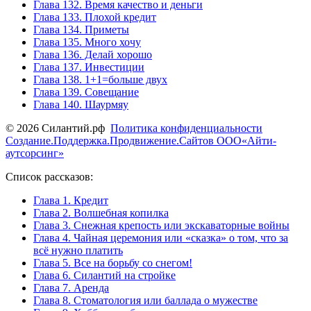
Глава 132. Время качество и деньги
Глава 133. Плохой кредит
Глава 134. Приметы
Глава 135. Много хочу
Глава 136. Делай хорошо
Глава 137. Инвестиции
Глава 138. 1+1=больше двух
Глава 139. Совещание
Глава 140. Шаурмяу
© 2026 Силантий.рф
Политика конфиденциальности
Создание.Поддержка.Продвижение.Сайтов ООО«Айти-
аутсорсинг»
Список рассказов:
Глава 1. Кредит
Глава 2. Волшебная копилка
Глава 3. Снежная крепость или экскаваторные войны
Глава 4. Чайная церемония или «сказка» о том, что за
всё нужно платить
Глава 5. Все на борьбу со снегом!
Глава 6. Силантий на стройке
Глава 7. Аренда
Глава 8. Стоматология или баллада о мужестве