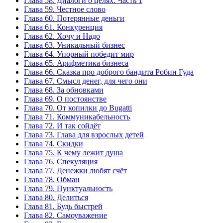
Глава 58. Диалоги о целях. Часть 1
Глава 59. Честное слово
Глава 60. Потерянные деньги
Глава 61. Конкуренция
Глава 62. Хочу и Надо
Глава 63. Уникальный бизнес
Глава 64. Упорный победит мир
Глава 65. Арифметика бизнеса
Глава 66. Сказка про доброго бандита Робин Гуда
Глава 67. Смысл денег, для чего они
Глава 68. За обновками
Глава 69. О постоянстве
Глава 70. От копилки до Bugatti
Глава 71. Коммуникабельность
Глава 72. И так сойдёт
Глава 73. Глава для взрослых детей
Глава 74. Скидки
Глава 75. К чему лежит душа
Глава 76. Спекуляция
Глава 77. Денежки любят счёт
Глава 78. Обман
Глава 79. Пунктуальность
Глава 80. Делиться
Глава 81. Будь быстрей
Глава 82. Самоуважение