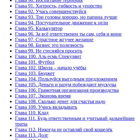
Глава 90. Воспитание терпения
Глава 91. Хитрость, гибкость и упорство
Глава 92. Учась совершенствуйся
Глава 93. Три головы хорошо, но папина лучше
Глава 94. Поступательное движение к цели
Глава 95. Калькулятор
Глава 96. За всё ответственен ты сам, себя и вини
Глава 97. Страстное жгучее желание
Глава 98. Бизнес это полезность
Глава 99. Не стесняйся просить
Глава 100. Азъ есмь Спекулянт
Глава 101. Футбол
Глава 102. Школа – начало учёбы
Глава 103. Бюджет
Глава 104. Пользуйся выгодным предложением
Глава 105. Деньги и разум побеждают мускулы
Глава 106. Грамотная организация производства
Глава 107. Экономь время
Глава 108. Сколько денег для счастья надо
Глава 109. Учись вкладывать
Глава 110. Клад
Глава 111. Будь ответственным и учитывай дальнейшие
траты
Глава 112. Никогда не оставляй свой кошелёк
Глава 113. Долг