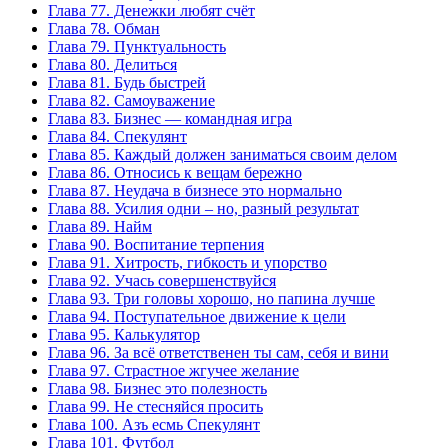
Глава 77. Денежки любят счёт
Глава 78. Обман
Глава 79. Пунктуальность
Глава 80. Делиться
Глава 81. Будь быстрей
Глава 82. Самоуважение
Глава 83. Бизнес — командная игра
Глава 84. Спекулянт
Глава 85. Каждый должен заниматься своим делом
Глава 86. Относись к вещам бережно
Глава 87. Неудача в бизнесе это нормально
Глава 88. Усилия одни – но, разный результат
Глава 89. Найм
Глава 90. Воспитание терпения
Глава 91. Хитрость, гибкость и упорство
Глава 92. Учась совершенствуйся
Глава 93. Три головы хорошо, но папина лучше
Глава 94. Поступательное движение к цели
Глава 95. Калькулятор
Глава 96. За всё ответственен ты сам, себя и вини
Глава 97. Страстное жгучее желание
Глава 98. Бизнес это полезность
Глава 99. Не стесняйся просить
Глава 100. Азъ есмь Спекулянт
Глава 101. Футбол