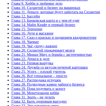
Глава 9. Хобби и любимое дело
Глава 10. Силантий и бизнес на машинках
Глава 11. Деньги, которые будут работать на Силантия
Глава 12. Бассейн
Глава 13. Банковская карта и с чем её едят
Глава 14. Майн Крафт и первый бизнес
Глава 15. Терпение
Глава 16. Дети в магазине
Глава 17. Сказ о красках и падающем квадрокоптере
Глава 18. Чаевые
Глава 19. Чьё «хочу» важнее
Глава 20. Силантий прокачивает мозги
Глава 21. Микки Маус и борьба с застенчивостью
Глава 22. Деньги в долг
Глава 23. Первая выручка
Глава 24. Дружба со вкусом печеной картошки
Глава 25. Успех – плохой учитель
Глава 26. Всё гениальное – просто
Глава 27. Распродажа игрушек
Глава 28. Подводные камни чайного бизнеса
Глава 29. Пора подумать о залоге
Глава 30. Монетизация хобби
Глава 31. Знать – не делать
Глава 32. Быть здоровым выгодно
Глава 33. Эти коварные цены