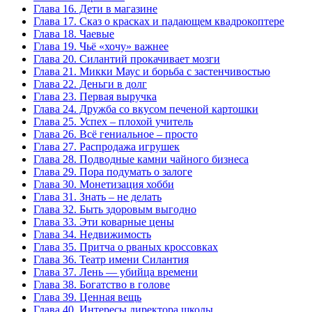
Глава 16. Дети в магазине
Глава 17. Сказ о красках и падающем квадрокоптере
Глава 18. Чаевые
Глава 19. Чьё «хочу» важнее
Глава 20. Силантий прокачивает мозги
Глава 21. Микки Маус и борьба с застенчивостью
Глава 22. Деньги в долг
Глава 23. Первая выручка
Глава 24. Дружба со вкусом печеной картошки
Глава 25. Успех – плохой учитель
Глава 26. Всё гениальное – просто
Глава 27. Распродажа игрушек
Глава 28. Подводные камни чайного бизнеса
Глава 29. Пора подумать о залоге
Глава 30. Монетизация хобби
Глава 31. Знать – не делать
Глава 32. Быть здоровым выгодно
Глава 33. Эти коварные цены
Глава 34. Недвижимость
Глава 35. Притча о рваных кроссовках
Глава 36. Театр имени Силантия
Глава 37. Лень — убийца времени
Глава 38. Богатство в голове
Глава 39. Ценная вещь
Глава 40. Интересы директора школы