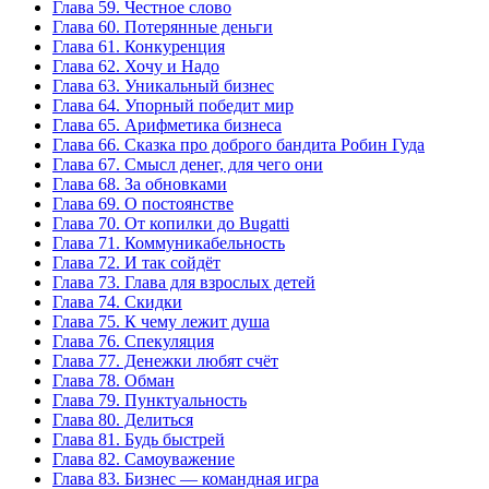
Глава 59. Честное слово
Глава 60. Потерянные деньги
Глава 61. Конкуренция
Глава 62. Хочу и Надо
Глава 63. Уникальный бизнес
Глава 64. Упорный победит мир
Глава 65. Арифметика бизнеса
Глава 66. Сказка про доброго бандита Робин Гуда
Глава 67. Смысл денег, для чего они
Глава 68. За обновками
Глава 69. О постоянстве
Глава 70. От копилки до Bugatti
Глава 71. Коммуникабельность
Глава 72. И так сойдёт
Глава 73. Глава для взрослых детей
Глава 74. Скидки
Глава 75. К чему лежит душа
Глава 76. Спекуляция
Глава 77. Денежки любят счёт
Глава 78. Обман
Глава 79. Пунктуальность
Глава 80. Делиться
Глава 81. Будь быстрей
Глава 82. Самоуважение
Глава 83. Бизнес — командная игра