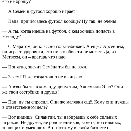
его не брошу?
— А Семён в футбол хорошо играет?
— Папа, причём здесь футбол вообще? Ну так, не очень!
— А ты, когда идешь на футбол, с кем хочешь попасть в
команду?
— С Маратом, он классно голы забивает. А ещё с Арсением,
он играет здоровски, его никто обвести не может. Да, и с
Матвеем, он – вратарь что надо.
— Понятно, значит Семёна ты бы не взял.
— Зачем? Я же тогда точно не выиграю!
— А взял бы ты в команду, допустим, Алису или Элю? Они
же твои сестрёнки и друзья!
— Пап, ну ты спросил. Они же малявки ещё. Кому они нужны
в ответственном деле?
— Вот видишь, Силантий, ты набираешь к себе сильных
игроков. Не друзей, не родственников, заметь, но сильных,
знающих и умеющих. Вот поэтому в своём бизнесе с