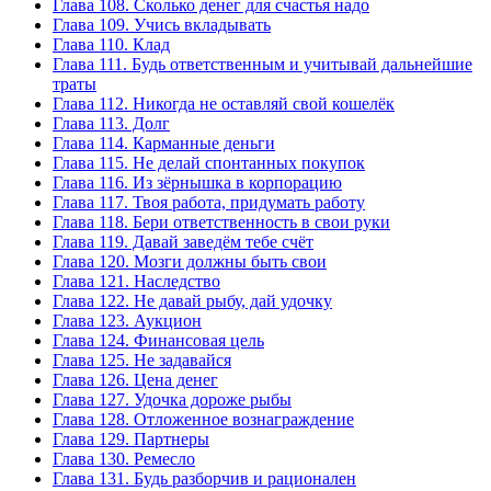
Глава 108. Сколько денег для счастья надо
Глава 109. Учись вкладывать
Глава 110. Клад
Глава 111. Будь ответственным и учитывай дальнейшие
траты
Глава 112. Никогда не оставляй свой кошелёк
Глава 113. Долг
Глава 114. Карманные деньги
Глава 115. Не делай спонтанных покупок
Глава 116. Из зёрнышка в корпорацию
Глава 117. Твоя работа, придумать работу
Глава 118. Бери ответственность в свои руки
Глава 119. Давай заведём тебе счёт
Глава 120. Мозги должны быть свои
Глава 121. Наследство
Глава 122. Не давай рыбу, дай удочку
Глава 123. Аукцион
Глава 124. Финансовая цель
Глава 125. Не задавайся
Глава 126. Цена денег
Глава 127. Удочка дороже рыбы
Глава 128. Отложенное вознаграждение
Глава 129. Партнеры
Глава 130. Ремесло
Глава 131. Будь разборчив и рационален