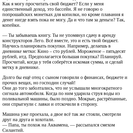
Как я могу просчитать свой бюджет? Если у меня
единственный доход, это бассейн. Я не говорю о
попрошайских монетках для копилки, но кроме плавания я
денег нигде взять пока не могу. Да и что там за деньги? Так,
копейки.
— Ты забываешь книгу. Ты не упомянул сдачу в аренду
конструкторов Лего. Всё вместе, это и есть твой бюджет.
Научись планировать покупки. Например, делаешь в
дневнике метки: Кино – сто рублей. Мороженое – пятьдесят
рублей, итд. Предполагается большая покупка? Планируй.
Просчитай, когда у тебя соберётся искомая сумма, и сделай
метку в дневнике.
Долго бы ещё отец с сыном говорили о финансах, бюджете и
прочих вещах, но господин случай!
Они до того заболтались, что не услышали многократного
сигнала автомобиля. Когда по ним ударила струя воды из
поливальной машины, было поздно. Мокрые, растрёпанные,
они спрыгнули с лавки и отскочили в сторону.
Машина уже проехала, а двое всё так же стояли, смотрели
друг на друга и хохотали.
— Папа, ты похож на Аквамена, — рассыпался смехом
Силантий.