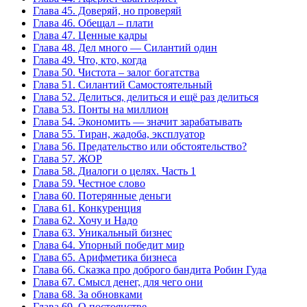
Глава 45. Доверяй, но проверяй
Глава 46. Обещал – плати
Глава 47. Ценные кадры
Глава 48. Дел много — Силантий один
Глава 49. Что, кто, когда
Глава 50. Чистота – залог богатства
Глава 51. Силантий Самостоятельный
Глава 52. Делиться, делиться и ещё раз делиться
Глава 53. Понты на миллион
Глава 54. Экономить — значит зарабатывать
Глава 55. Тиран, жадоба, эксплуатор
Глава 56. Предательство или обстоятельство?
Глава 57. ЖОР
Глава 58. Диалоги о целях. Часть 1
Глава 59. Честное слово
Глава 60. Потерянные деньги
Глава 61. Конкуренция
Глава 62. Хочу и Надо
Глава 63. Уникальный бизнес
Глава 64. Упорный победит мир
Глава 65. Арифметика бизнеса
Глава 66. Сказка про доброго бандита Робин Гуда
Глава 67. Смысл денег, для чего они
Глава 68. За обновками
Глава 69. О постоянстве