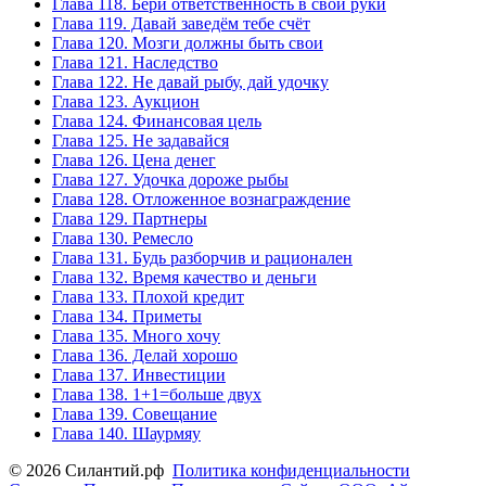
Глава 118. Бери ответственность в свои руки
Глава 119. Давай заведём тебе счёт
Глава 120. Мозги должны быть свои
Глава 121. Наследство
Глава 122. Не давай рыбу, дай удочку
Глава 123. Аукцион
Глава 124. Финансовая цель
Глава 125. Не задавайся
Глава 126. Цена денег
Глава 127. Удочка дороже рыбы
Глава 128. Отложенное вознаграждение
Глава 129. Партнеры
Глава 130. Ремесло
Глава 131. Будь разборчив и рационален
Глава 132. Время качество и деньги
Глава 133. Плохой кредит
Глава 134. Приметы
Глава 135. Много хочу
Глава 136. Делай хорошо
Глава 137. Инвестиции
Глава 138. 1+1=больше двух
Глава 139. Совещание
Глава 140. Шаурмяу
© 2026 Силантий.рф
Политика конфиденциальности