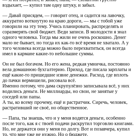
вздыхает, — купил там одну штуку, и забыл.
— Давай присядем, — говорит отец, и садится на лавочку,
аккуратно воткнутую на краю дороги, — мы с тобой уже
говорили на эту тему. Учись планировать, распределять и
соразмерять свой бюджет. Веди записи. В молодости я знал
одного человека. Тогда мы жили не очень роскошно. Денег
мало не бывает, но тогда их как-то всё время не хватало. А у
того человека всегда можно было перехватиться, он всегда
имел в кармане какие-то небольшие суммы.
Он не был богачом. Но его жена, редкая умничка, постоянно
вела домашнюю бухгалтерию. Приход, где писала зарплаты и
ещё какие-то пришедшие извне денежки. Расход, где вплоть
до пачки вермишели, рисовала всё.
Именно потому, что дама скрупулёзно записывала всё, у них
водились деньги. Не миллиарды, но свои, не занятые у
соседей или папы.
А ты, ко всему прочему, ещё и растратчик. Сиречь, человек,
растративший не своё, но общественное.
— Папа, ты знаешь, что и у меня водятся деньги, особенно
после того, как я с твоей подачи раскрутил торговлю книгами.
Но, не держатся они у меня по долгу. Вот и позавчера, купил
то, что мне уже не нужно. Но о бюджете.