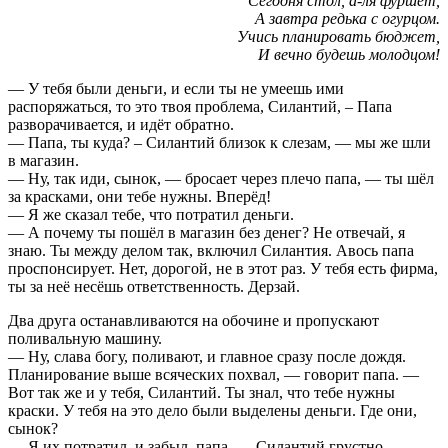
Сегодня стол, а-ля фуршет,
А завтра редька с огурцом.
Учись планировать бюджет,
И вечно будешь молодцом!
— У тебя были деньги, и если ты не умеешь ими
распоряжаться, то это твоя проблема, Силантий, – Папа
разворачивается, и идёт обратно.
— Папа, ты куда? – Силантий близок к слезам, — мы же шли
в магазин.
— Ну, так иди, сынок, — бросает через плечо папа, — ты шёл
за красками, они тебе нужны. Вперёд!
— Я же сказал тебе, что потратил деньги.
— А почему ты пошёл в магазин без денег? Не отвечай, я
знаю. Ты между делом так, включил Силантия. Авось папа
проспонсирует. Нет, дорогой, не в этот раз. У тебя есть фирма,
ты за неё несёшь ответственность. Дерзай.
Два друга останавливаются на обочине и пропускают
поливальную машину.
— Ну, слава богу, поливают, и главное сразу после дождя.
Планирование выше всяческих похвал, — говорит папа. —
Вот так же и у тебя, Силантий. Ты знал, что тебе нужны
краски. У тебя на это дело были выделены деньги. Где они,
сынок?
— Я их потратил, и забыл, папа, — Силантий грустно