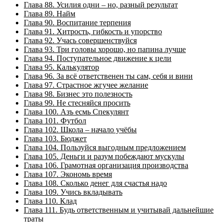
Глава 88. Усилия одни – но, разный результат
Глава 89. Найм
Глава 90. Воспитание терпения
Глава 91. Хитрость, гибкость и упорство
Глава 92. Учась совершенствуйся
Глава 93. Три головы хорошо, но папина лучше
Глава 94. Поступательное движение к цели
Глава 95. Калькулятор
Глава 96. За всё ответственен ты сам, себя и вини
Глава 97. Страстное жгучее желание
Глава 98. Бизнес это полезность
Глава 99. Не стесняйся просить
Глава 100. Азъ есмь Спекулянт
Глава 101. Футбол
Глава 102. Школа – начало учёбы
Глава 103. Бюджет
Глава 104. Пользуйся выгодным предложением
Глава 105. Деньги и разум побеждают мускулы
Глава 106. Грамотная организация производства
Глава 107. Экономь время
Глава 108. Сколько денег для счастья надо
Глава 109. Учись вкладывать
Глава 110. Клад
Глава 111. Будь ответственным и учитывай дальнейшие
траты