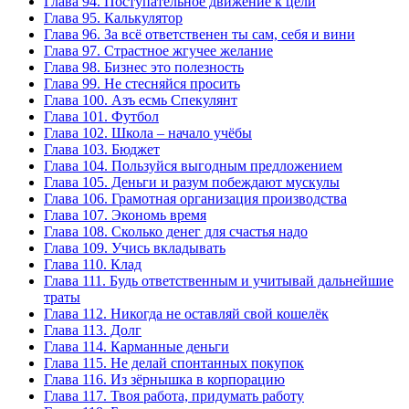
Глава 94. Поступательное движение к цели
Глава 95. Калькулятор
Глава 96. За всё ответственен ты сам, себя и вини
Глава 97. Страстное жгучее желание
Глава 98. Бизнес это полезность
Глава 99. Не стесняйся просить
Глава 100. Азъ есмь Спекулянт
Глава 101. Футбол
Глава 102. Школа – начало учёбы
Глава 103. Бюджет
Глава 104. Пользуйся выгодным предложением
Глава 105. Деньги и разум побеждают мускулы
Глава 106. Грамотная организация производства
Глава 107. Экономь время
Глава 108. Сколько денег для счастья надо
Глава 109. Учись вкладывать
Глава 110. Клад
Глава 111. Будь ответственным и учитывай дальнейшие
траты
Глава 112. Никогда не оставляй свой кошелёк
Глава 113. Долг
Глава 114. Карманные деньги
Глава 115. Не делай спонтанных покупок
Глава 116. Из зёрнышка в корпорацию
Глава 117. Твоя работа, придумать работу