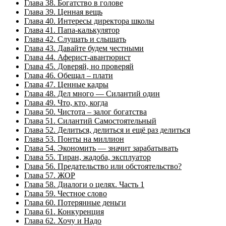
Глава 38. Богатство в голове
Глава 39. Ценная вещь
Глава 40. Интересы директора школы
Глава 41. Папа-калькулятор
Глава 42. Слушать и слышать
Глава 43. Давайте будем честными
Глава 44. Аферист-авантюрист
Глава 45. Доверяй, но проверяй
Глава 46. Обещал – плати
Глава 47. Ценные кадры
Глава 48. Дел много — Силантий один
Глава 49. Что, кто, когда
Глава 50. Чистота – залог богатства
Глава 51. Силантий Самостоятельный
Глава 52. Делиться, делиться и ещё раз делиться
Глава 53. Понты на миллион
Глава 54. Экономить — значит зарабатывать
Глава 55. Тиран, жадоба, эксплуатор
Глава 56. Предательство или обстоятельство?
Глава 57. ЖОР
Глава 58. Диалоги о целях. Часть 1
Глава 59. Честное слово
Глава 60. Потерянные деньги
Глава 61. Конкуренция
Глава 62. Хочу и Надо