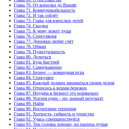
Глава 70. От копилки до Bugatti
Глава 71. Коммуникабельность
Глава 72. И так сойдёт
Глава 73. Глава для взрослых детей
Глава 74. Скидки
Глава 75. К чему лежит душа
Глава 76. Спекуляция
Глава 77. Денежки любят счёт
Глава 78. Обман
Глава 79. Пунктуальность
Глава 80. Делиться
Глава 81. Будь быстрей
Глава 82. Самоуважение
Глава 83. Бизнес — командная игра
Глава 84. Спекулянт
Глава 85. Каждый должен заниматься своим делом
Глава 86. Относись к вещам бережно
Глава 87. Неудача в бизнесе это нормально
Глава 88. Усилия одни – но, разный результат
Глава 89. Найм
Глава 90. Воспитание терпения
Глава 91. Хитрость, гибкость и упорство
Глава 92. Учась совершенствуйся
Глава 93. Три головы хорошо, но папина лучше