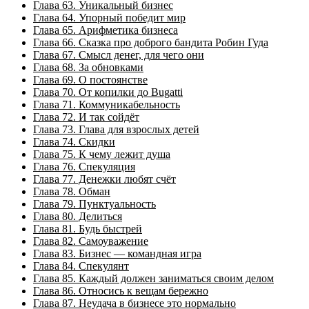
Глава 63. Уникальный бизнес
Глава 64. Упорный победит мир
Глава 65. Арифметика бизнеса
Глава 66. Сказка про доброго бандита Робин Гуда
Глава 67. Смысл денег, для чего они
Глава 68. За обновками
Глава 69. О постоянстве
Глава 70. От копилки до Bugatti
Глава 71. Коммуникабельность
Глава 72. И так сойдёт
Глава 73. Глава для взрослых детей
Глава 74. Скидки
Глава 75. К чему лежит душа
Глава 76. Спекуляция
Глава 77. Денежки любят счёт
Глава 78. Обман
Глава 79. Пунктуальность
Глава 80. Делиться
Глава 81. Будь быстрей
Глава 82. Самоуважение
Глава 83. Бизнес — командная игра
Глава 84. Спекулянт
Глава 85. Каждый должен заниматься своим делом
Глава 86. Относись к вещам бережно
Глава 87. Неудача в бизнесе это нормально