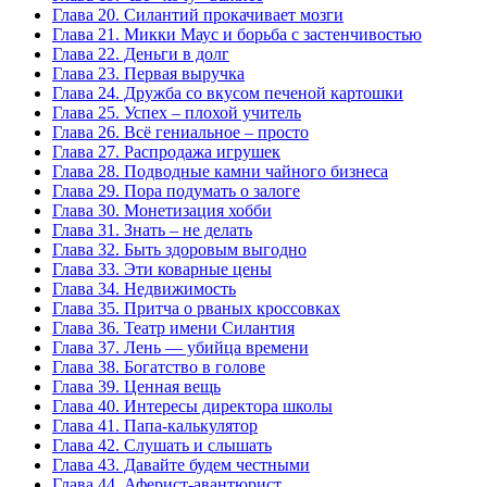
Глава 20. Силантий прокачивает мозги
Глава 21. Микки Маус и борьба с застенчивостью
Глава 22. Деньги в долг
Глава 23. Первая выручка
Глава 24. Дружба со вкусом печеной картошки
Глава 25. Успех – плохой учитель
Глава 26. Всё гениальное – просто
Глава 27. Распродажа игрушек
Глава 28. Подводные камни чайного бизнеса
Глава 29. Пора подумать о залоге
Глава 30. Монетизация хобби
Глава 31. Знать – не делать
Глава 32. Быть здоровым выгодно
Глава 33. Эти коварные цены
Глава 34. Недвижимость
Глава 35. Притча о рваных кроссовках
Глава 36. Театр имени Силантия
Глава 37. Лень — убийца времени
Глава 38. Богатство в голове
Глава 39. Ценная вещь
Глава 40. Интересы директора школы
Глава 41. Папа-калькулятор
Глава 42. Слушать и слышать
Глава 43. Давайте будем честными
Глава 44. Аферист-авантюрист