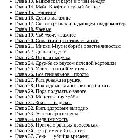
Глава 13. Банковская карта и с чем её едят
Глава 14. Майн Крафт и первый бизнес
Глава 15. Терпение
Глава 16. Дети в магазине
Глава 17. Сказ о красках и падающем квадрокоптере
Глава 18. Чаевые
Глава 19. Чьё «хочу» важнее
Глава 20. Силантий прокачивает мозги
Глава 21. Микки Маус и борьба с застенчивостью
Глава 22. Деньги в долг
Глава 23. Первая выручка
Глава 24. Дружба со вкусом печеной картошки
Глава 25. Успех – плохой учитель
Глава 26. Всё гениальное – просто
Глава 27. Распродажа игрушек
Глава 28. Подводные камни чайного бизнеса
Глава 29. Пора подумать о залоге
Глава 30. Монетизация хобби
Глава 31. Знать – не делать
Глава 32. Быть здоровым выгодно
Глава 33. Эти коварные цены
Глава 34. Недвижимость
Глава 35. Притча о рваных кроссовках
Глава 36. Театр имени Силантия
Глава 37. Лень — убийца времени